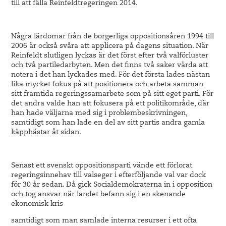
till att fälla Reinfeldtregeringen 2014.
Några lärdomar från de borgerliga oppositionsåren 1994 till
2006 är också svåra att applicera på dagens situation. När
Reinfeldt slutligen lyckas är det först efter två valförluster
och två partiledarbyten. Men det finns två saker värda att
notera i det han lyckades med. För det första lades nästan
lika mycket fokus på att positionera och arbeta samman
sitt framtida regeringssamarbete som på sitt eget parti. För
det andra valde han att fokusera på ett politikområde, där
han hade väljarna med sig i problembeskrivningen,
samtidigt som han lade en del av sitt partis andra gamla
käpphästar åt sidan.
Senast ett svenskt oppositionsparti vände ett förlorat
regeringsinnehav till valseger i efterföljande val var dock
för 30 år sedan. Då gick Socialdemokraterna in i opposition
och tog ansvar när landet befann sig i en skenande
ekonomisk kris
samtidigt som man samlade interna resurser i ett ofta