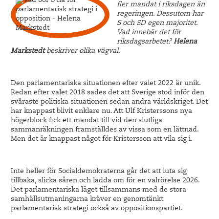
fler mandat i riksdagen än
regeringen. Dessutom har
S och SD egen majoritet.
Vad innebär det för
riksdagsarbetet?
Helena
Markstedt
beskriver olika vägval.
Den parlamentariska situationen efter valet 2022 är unik.
Redan efter valet 2018 sades det att Sverige stod inför den
svåraste politiska situationen sedan andra världskriget. Det
har knappast blivit enklare nu. Att Ulf Kristerssons nya
högerblock fick ett mandat till vid den slutliga
sammanräkningen framställdes av vissa som en lättnad.
Men det är knappast något för Kristersson att vila sig i.
Inte heller för Socialdemokraterna går det att luta sig
tillbaka, slicka såren och ladda om för en valrörelse 2026.
Det parlamentariska läget tillsammans med de stora
samhällsutmaningarna kräver en genomtänkt
parlamentarisk strategi också av oppositionspartiet.