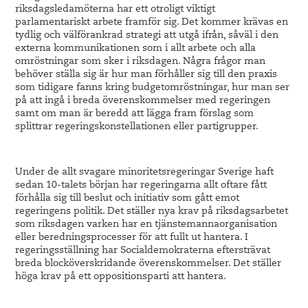
riksdagsledamöterna har ett otroligt viktigt
parlamentariskt arbete framför sig. Det kommer krävas en
tydlig och välförankrad strategi att utgå ifrån, såväl i den
externa kommunikationen som i allt arbete och alla
omröstningar som sker i riksdagen. Några frågor man
behöver ställa sig är hur man förhåller sig till den praxis
som tidigare fanns kring budgetomröstningar, hur man ser
på att ingå i breda överenskommelser med regeringen
samt om man är beredd att lägga fram förslag som
splittrar regeringskonstellationen eller partigrupper.
Under de allt svagare minoritetsregeringar Sverige haft
sedan 10-talets början har regeringarna allt oftare fått
förhålla sig till beslut och initiativ som gått emot
regeringens politik. Det ställer nya krav på riksdagsarbetet
som riksdagen varken har en tjänstemannaorganisation
eller beredningsprocesser för att fullt ut hantera. I
regeringsställning har Socialdemokraterna eftersträvat
breda blocköverskridande överenskommelser. Det ställer
höga krav på ett oppositionsparti att hantera.