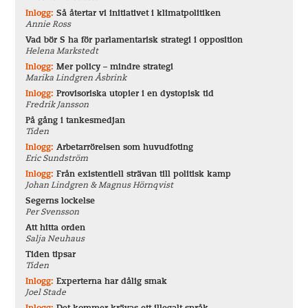
Inlogg:
Så återtar vi initiativet i klimatpolitiken
Annie Ross
Vad bör S ha för parlamentarisk strategi i opposition
Helena Markstedt
Inlogg:
Mer policy – mindre strategi
Marika Lindgren Åsbrink
Inlogg:
Provisoriska utopier i en dystopisk tid
Fredrik Jansson
På gång i tankesmedjan
Tiden
Inlogg:
Arbetarrörelsen som huvudfoting
Eric Sundström
Inlogg:
Från existentiell strävan till politisk kamp
Johan Lindgren & Magnus Hörnqvist
Segerns lockelse
Per Svensson
Att hitta orden
Salja Neuhaus
Tiden tipsar
Tiden
Inlogg:
Experterna har dålig smak
Joel Stade