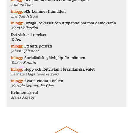
Inlogg:
Det kommer krävas ett illegalt språk
Anders Thor
Inlogg:
Här kommer framtiden
Eric Sundström
Inlogg:
Farliga lockelser och krypande hot mot demokratin
Mats Hellström
Det viskas i rörelsen
Tiden
Inlogg:
Ett äkta porträtt
Johan Sjölander
Inlogg:
Socialistisk självhjälp för männen
Tobias Sundin
Inlogg:
Hopp och förtvivlan i brasilianska valet
Barbara Magalhães Teixeira
Inlogg:
Svarta vindar i Italien
Matilda Malmquist Glas
Kvinnornas val
Maria Arkeby