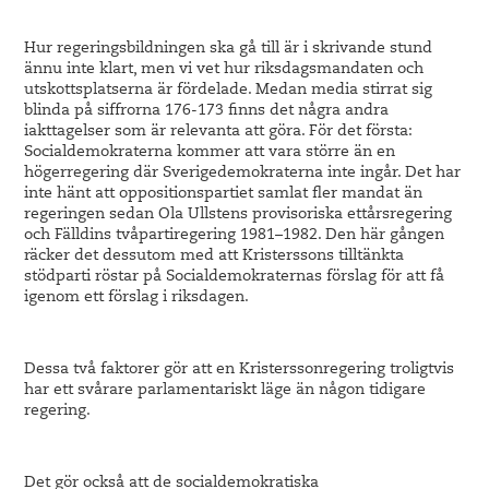
Hur regeringsbildningen ska gå till är i skrivande stund
ännu inte klart, men vi vet hur riksdagsmandaten och
utskottsplatserna är fördelade. Medan media stirrat sig
blinda på siffrorna 176-173 finns det några andra
iakttagelser som är relevanta att göra. För det första:
Socialdemokraterna kommer att vara större än en
högerregering där Sverigedemokraterna inte ingår. Det har
inte hänt att oppositionspartiet samlat fler mandat än
regeringen sedan Ola Ullstens provisoriska ettårsregering
och Fälldins tvåpartiregering 1981–1982. Den här gången
räcker det dessutom med att Kristerssons tilltänkta
stödparti röstar på Socialdemokraternas förslag för att få
igenom ett förslag i riksdagen.
Dessa två faktorer gör att en Kristerssonregering troligtvis
har ett svårare parlamentariskt läge än någon tidigare
regering.
Det gör också att de socialdemokratiska