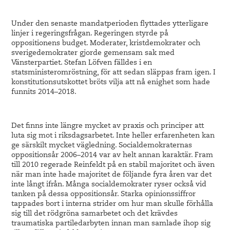
Under den senaste mandatperioden flyttades ytterligare
linjer i regeringsfrågan. Regeringen styrde på
oppositionens budget. Moderater, kristdemokrater och
sverigedemokrater gjorde gemensam sak med
Vänsterpartiet. Stefan Löfven fälldes i en
statsministeromröstning, för att sedan släppas fram igen. I
konstitutionsutskottet bröts vilja att nå enighet som hade
funnits 2014–2018.
Det finns inte längre mycket av praxis och principer att
luta sig mot i riksdagsarbetet. Inte heller erfarenheten kan
ge särskilt mycket vägledning. Socialdemokraternas
oppositionsår 2006–2014 var av helt annan karaktär. Fram
till 2010 regerade Reinfeldt på en stabil majoritet och även
när man inte hade majoritet de följande fyra åren var det
inte långt ifrån. Många socialdemokrater ryser också vid
tanken på dessa oppositionsår. Starka opinionssiffror
tappades bort i interna strider om hur man skulle förhålla
sig till det rödgröna samarbetet och det krävdes
traumatiska partiledarbyten innan man samlade ihop sig