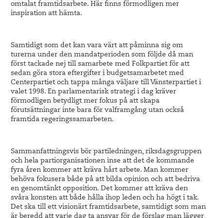
omtalat framtidsarbete. Här finns förmodligen mer
inspiration att hämta.
Samtidigt som det kan vara värt att påminna sig om
turerna under den mandatperioden som följde då man
först tackade nej till samarbete med Folkpartiet för att
sedan göra stora eftergifter i budgetsamarbetet med
Centerpartiet och tappa många väljare till Vänsterpartiet i
valet 1998. En parlamentarisk strategi i dag kräver
förmodligen betydligt mer fokus på att skapa
förutsättningar inte bara för valframgång utan också
framtida regeringssamarbeten.
Sammanfattningsvis bör partiledningen, riksdagsgruppen
och hela partiorganisationen inse att det de kommande
fyra åren kommer att kräva hårt arbete. Man kommer
behöva fokusera både på att bilda opinion och att bedriva
en genomtänkt opposition. Det kommer att kräva den
svåra konsten att både hålla ihop leden och ha högt i tak.
Det ska till ett visionärt framtidsarbete, samtidigt som man
är beredd att varje dag ta ansvar för de förslag man lägger