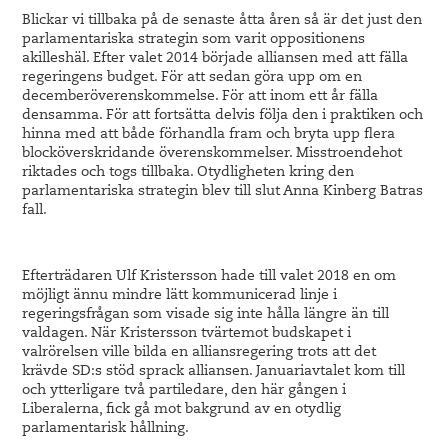
Blickar vi tillbaka på de senaste åtta åren så är det just den
parlamentariska strategin som varit oppositionens
akilleshäl. Efter valet 2014 började alliansen med att fälla
regeringens budget. För att sedan göra upp om en
decemberöverenskommelse. För att inom ett år fälla
densamma. För att fortsätta delvis följa den i praktiken och
hinna med att både förhandla fram och bryta upp flera
blocköverskridande överenskommelser. Misstroendehot
riktades och togs tillbaka. Otydligheten kring den
parlamentariska strategin blev till slut Anna Kinberg Batras
fall.
Efterträdaren Ulf Kristersson hade till valet 2018 en om
möjligt ännu mindre lätt kommunicerad linje i
regeringsfrågan som visade sig inte hålla längre än till
valdagen. När Kristersson tvärtemot budskapet i
valrörelsen ville bilda en alliansregering trots att det
krävde SD:s stöd sprack alliansen. Januariavtalet kom till
och ytterligare två partiledare, den här gången i
Liberalerna, fick gå mot bakgrund av en otydlig
parlamentarisk hållning.