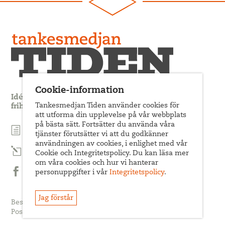
Cookie-information
Idédebatt och analys som förnyar arbetarrörelsens
Tankesmedjan Tiden använder cookies för
frihets- och jämlikhetssträvan
att utforma din upplevelse på vår webbplats
på bästa sätt. Fortsätter du använda våra
Prenumerera på nyhetsbrev
tjänster förutsätter vi att du godkänner
användningen av cookies, i enlighet med vår
Prenumerera på Tiden Magasin
Cookie och Integritetspolicy. Du kan läsa mer
om våra cookies och hur vi hanterar
personuppgifter i vår
Integritetspolicy
.
Följ oss på Facebook
Jag förstår
Besöksadress: Sveavägen 68
Postadress: c/o ABF Box 522, 101 30 Stockholm