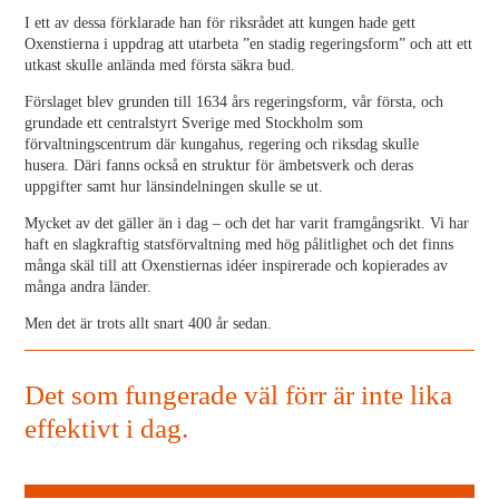
I ett av dessa förklarade han för riksrådet att kungen hade gett
Oxenstierna i uppdrag att utarbeta ”en stadig regeringsform” och att ett
utkast skulle anlända med första säkra bud.
Förslaget blev grunden till 1634 års regeringsform, vår första, och
grundade ett centralstyrt Sverige med Stockholm som
förvaltningscentrum där kungahus, regering och riksdag skulle
husera. Däri fanns också en struktur för ämbetsverk och deras
uppgifter samt hur länsindelningen skulle se ut.
Mycket av det gäller än i dag – och det har varit framgångsrikt. Vi har
haft en slagkraftig statsförvaltning med hög pålitlighet och det finns
många skäl till att Oxenstiernas idéer inspirerade och kopierades av
många andra länder.
Men det är trots allt snart 400 år sedan.
Det som fungerade väl förr är inte lika
effektivt i dag.