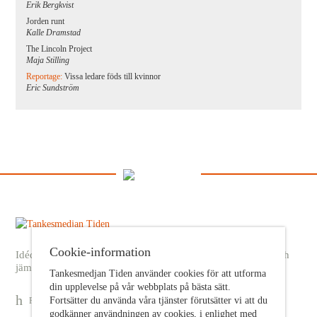
Erik Bergkvist
Jorden runt
Kalle Dramstad
The Lincoln Project
Maja Stilling
Reportage:
Vissa ledare föds till kvinnor
Eric Sundström
Cookie-information
Idédebatt och analys som förnyar arbetarrörelsens frihets- och
jämlikhetssträvan
Tankesmedjan Tiden använder cookies för att utforma
din upplevelse på vår webbplats på bästa sätt.
Fortsätter du använda våra tjänster förutsätter vi att du
Prenumerera på nyhetsbrev
godkänner användningen av cookies, i enlighet med