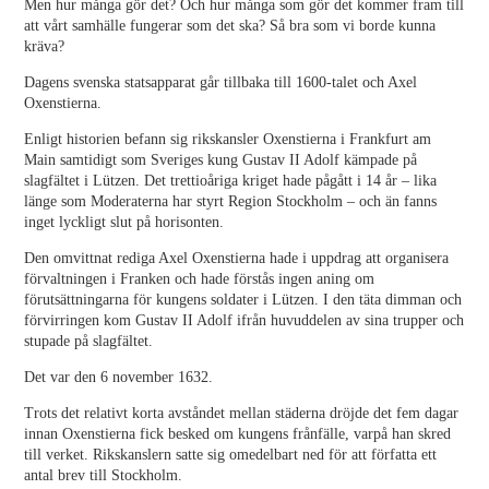
Men hur många gör det? Och hur många som gör det kommer fram till
att vårt samhälle fungerar som det ska? Så bra som vi borde kunna
kräva?
Dagens svenska statsapparat går tillbaka till 1600-talet och Axel
Oxenstierna.
Enligt historien befann sig rikskansler Oxenstierna i Frankfurt am
Main samtidigt som Sveriges kung Gustav II Adolf kämpade på
slagfältet i Lützen. Det trettioåriga kriget hade pågått i 14 år – lika
länge som Moderaterna har styrt Region Stockholm – och än fanns
inget lyckligt slut på horisonten.
Den omvittnat rediga Axel Oxenstierna hade i uppdrag att organisera
förvaltningen i Franken och hade förstås ingen aning om
förutsättningarna för kungens soldater i Lützen. I den täta dimman och
förvirringen kom Gustav II Adolf ifrån huvuddelen av sina trupper och
stupade på slagfältet.
Det var den 6 november 1632.
Trots det relativt korta avståndet mellan städerna dröjde det fem dagar
innan Oxenstierna fick besked om kungens frånfälle, varpå han skred
till verket. Rikskanslern satte sig omedelbart ned för att författa ett
antal brev till Stockholm.