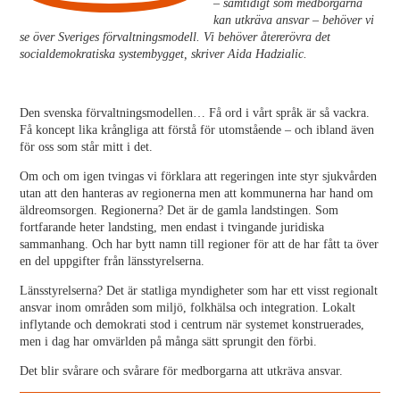
– samtidigt som medborgarna
kan utkräva ansvar – behöver vi
se över Sveriges förvaltningsmodell. Vi behöver återerövra det
socialdemokratiska systembygget, skriver Aida Hadzialic.
Den svenska förvaltningsmodellen… Få ord i vårt språk är så vackra.
Få koncept lika krångliga att förstå för utomstående – och ibland även
för oss som står mitt i det.
Om och om igen tvingas vi förklara att regeringen inte styr sjukvården
utan att den hanteras av regionerna men att kommunerna har hand om
äldreomsorgen. Regionerna? Det är de gamla landstingen. Som
fortfarande heter landsting, men endast i tvingande juridiska
sammanhang. Och har bytt namn till regioner för att de har fått ta över
en del uppgifter från länsstyrelserna.
Länsstyrelserna? Det är statliga myndigheter som har ett visst regionalt
ansvar inom områden som miljö, folkhälsa och integration. Lokalt
inflytande och demokrati stod i centrum när systemet konstruerades,
men i dag har omvärlden på många sätt sprungit den förbi.
Det blir svårare och svårare för medborgarna att utkräva ansvar.