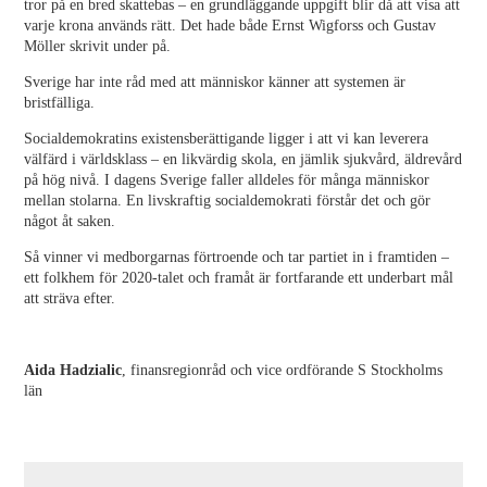
tror på en bred skattebas – en grundläggande uppgift blir då att visa att
varje krona används rätt. Det hade både Ernst Wigforss och Gustav
Möller skrivit under på.
Sverige har inte råd med att människor känner att systemen är
bristfälliga.
Socialdemokratins existensberättigande ligger i att vi kan leverera
välfärd i världsklass – en likvärdig skola, en jämlik sjukvård, äldrevård
på hög nivå. I dagens Sverige faller alldeles för många människor
mellan stolarna. En livskraftig socialdemokrati förstår det och gör
något åt saken.
Så vinner vi medborgarnas förtroende och tar partiet in i framtiden –
ett folkhem för 2020-talet och framåt är fortfarande ett underbart mål
att sträva efter.
Aida Hadzialic
, finansregionråd och vice ordförande S Stockholms
län