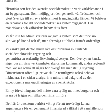
tänka om.
Historiskt sett har den svenska socialdemokratin varit världsledande i
att bygga system. Som möjliggjort den generella välfärdsstaten och
gjort Sverige till ett av världens mest framgångsrika länder. Vi behöver
en renässans för det socialdemokratiska systembyggandet. Där
människans och välfärdens behov sätts först.
Vi får inte bli administratörer av gamla system som det förvisso
skruvas på lite då och då, utan förmåga att blicka framåt ordentligt.
Vi kanske just därför skulle låta oss inspireras av Finlands
socialdemokratiska regering och
genomföra en ordentlig förvaltningsöversyn. Den översynen kanske
säger oss att vissa verksamheter ska drivas kommunalt, andra regionalt
men kanske också att några bör övergå till mer statlig styrning.
Dimensionen offentligt-privat skulle naturligtvis också behöva
inkluderas i en sådan analys, inte minst med bakgrund av den
exceptionella marknadifieringen av svensk skola.
En ny förvaltningsmodell måste vara tydlig mot medborgarna och
svara på frågan om vilka den finns till för?
Det här är dessutom oerhört viktigt för att trovärdigt kunna
argumentera för en gemensamt finansierad välfärd i ett samhälle som