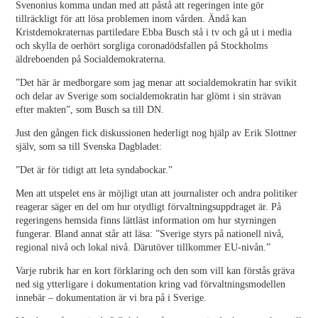
Svenonius komma undan med att påstå att regeringen inte gör
tillräckligt för att lösa problemen inom vården. Ändå kan
Kristdemokraternas partiledare Ebba Busch stå i tv och gå ut i media
och skylla de oerhört sorgliga coronadödsfallen på Stockholms
äldreboenden på Socialdemokraterna.
”Det här är medborgare som jag menar att socialdemokratin har svikit
och delar av Sverige som socialdemokratin har glömt i sin strävan
efter makten”, som Busch sa till DN.
Just den gången fick diskussionen hederligt nog hjälp av Erik Slottner
själv, som sa till Svenska Dagbladet:
”Det är för tidigt att leta syndabockar.”
Men att utspelet ens är möjligt utan att journalister och andra politiker
reagerar säger en del om hur otydligt förvaltningsuppdraget är. På
regeringens hemsida finns lättläst information om hur styrningen
fungerar. Bland annat står att läsa: ”Sverige styrs på nationell nivå,
regional nivå och lokal nivå. Därutöver tillkommer EU-nivån.”
Varje rubrik har en kort förklaring och den som vill kan förstås gräva
ned sig ytterligare i dokumentation kring vad förvaltningsmodellen
innebär – dokumentation är vi bra på i Sverige.