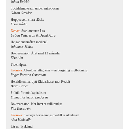
Johan Enfeldt
Socialdemokratin under antropocen
Göran Greider
Hoppet som snart släcks
Erica Nådin
Debatt:
Starkare utan Las
Urban Pettersson & David Aura
Helgar ändamålen medlen?
Johannes Milich
Bokrecension: Året med 13 månader
Elsa Alm
Tiden tipsar
Krönika:
Absoluta rättigheter – en borgerlig mytbildning
Roger Persson Österman
Heraldiken har bytt Riddarhuset mot Reddit
Björn Fridén
Politik för minikapitalister
Emma Fastesson Lindgren
Bokrecension: När livet är fullkomligt
Pim Karlström
Krönika:
Sveriges förvaltningsmodell är utdaterad
Aida Hadzialic
Lär av Tyskland