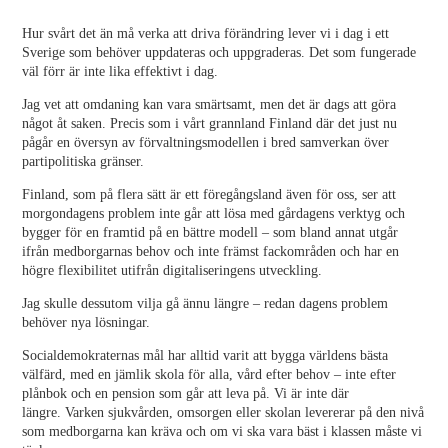
Hur svårt det än må verka att driva förändring lever vi i dag i ett
Sverige som behöver uppdateras och uppgraderas. Det som fungerade
väl förr är inte lika effektivt i dag.
Jag vet att omdaning kan vara smärtsamt, men det är dags att göra
något åt saken. Precis som i vårt grannland Finland där det just nu
pågår en översyn av förvaltningsmodellen i bred samverkan över
partipolitiska gränser.
Finland, som på flera sätt är ett föregångsland även för oss, ser att
morgondagens problem inte går att lösa med gårdagens verktyg och
bygger för en framtid på en bättre modell – som bland annat utgår
ifrån medborgarnas behov och inte främst fackområden och har en
högre flexibilitet utifrån digitaliseringens utveckling.
Jag skulle dessutom vilja gå ännu längre – redan dagens problem
behöver nya lösningar.
Socialdemokraternas mål har alltid varit att bygga världens bästa
välfärd, med en jämlik skola för alla, vård efter behov – inte efter
plånbok och en pension som går att leva på. Vi är inte där
längre. Varken sjukvården, omsorgen eller skolan levererar på den nivå
som medborgarna kan kräva och om vi ska vara bäst i klassen måste vi