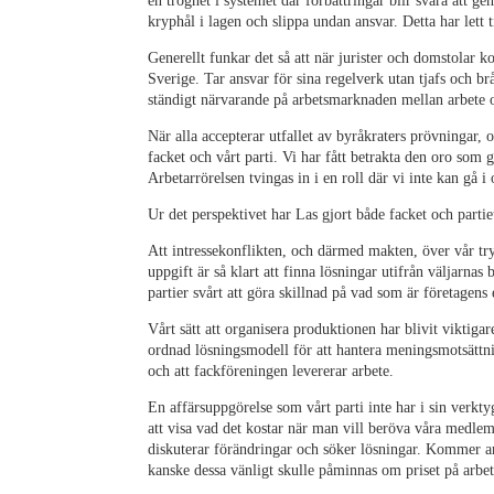
en tröghet i systemet där förbättringar blir svåra att g
kryphål i lagen och slippa undan ansvar. Detta har lett 
Generellt funkar det så att när jurister och domstolar 
Sverige. Tar ansvar för sina regelverk utan tjafs och brå
ständigt närvarande på arbetsmarknaden mellan arbete o
När alla accepterar utfallet av byråkraters prövningar,
facket och vårt parti. Vi har fått betrakta den oro som
Arbetarrörelsen tvingas in i en roll där vi inte kan gå i
Ur det perspektivet har Las gjort både facket och partie
Att intressekonflikten, och därmed makten, över vår tr
uppgift är så klart att finna lösningar utifrån väljarnas
partier svårt att göra skillnad på vad som är företagens e
Vårt sätt att organisera produktionen har blivit viktiga
ordnad lösningsmodell för att hantera meningsmotsättnin
och att fackföreningen levererar arbete.
En affärsuppgörelse som vårt parti inte har i sin verkty
att visa vad det kostar när man vill beröva våra medle
diskuterar förändringar och söker lösningar. Kommer 
kanske dessa vänligt skulle påminnas om priset på arbet