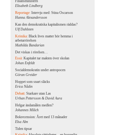
Finansministern
Elisabeth Lindberg
Reportage:
Intervju med: Stina Oscarson
Hanna Alexandersson
Kan den demokratiska kapitalismen räddas?
Ulf Dahlsten
Krönika:
Black lives matter hör hemma i
arbetarrörelsen
Mathilda Bandarian
Det viskas i rörelsen…
Essä:
Kapitalet tar makten över skolan
Johan Enfeldt
Socialdemokratin under antropocen
Göran Greider
Hoppet som snart släcks
Erica Nådin
Debatt:
Starkare utan Las
Urban Pettersson & David Aura
Helgar ändamålen medlen?
Johannes Milich
Bokrecension: Året med 13 månader
Elsa Alm
Tiden tipsar
Krönika:
Absoluta rättigheter – en borgerlig