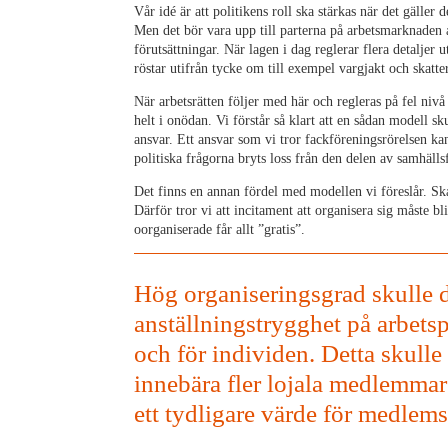
Vår idé är att politikens roll ska stärkas när det gälle
Men det bör vara upp till parterna på arbetsmarknaden a
förutsättningar. När lagen i dag reglerar flera detaljer
röstar utifrån tycke om till exempel vargjakt och skatter
När arbetsrätten följer med här och regleras på fel ni
helt i onödan. Vi förstår så klart att en sådan modell s
ansvar. Ett ansvar som vi tror fackföreningsrörelsen ka
politiska frågorna bryts loss från den delen av samhäll
Det finns en annan fördel med modellen vi föreslår. S
Därför tror vi att incitament att organisera sig måste bl
oorganiserade får allt ”gratis”.
Hög organiseringsgrad skulle 
anställningstrygghet på arbets
och för individen. Detta skulle
innebära fler lojala medlemma
ett tydligare värde för medlem