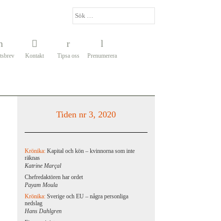
tsbrev
Kontakt
Tipsa oss
Prenumerera
Tiden nr 3, 2020
Krönika:
Kapital och kön – kvinnorna som inte
räknas
Katrine Marçal
Chefredaktören har ordet
Payam Moula
Krönika:
Sverige och EU – några personliga
nedslag
Hans Dahlgren