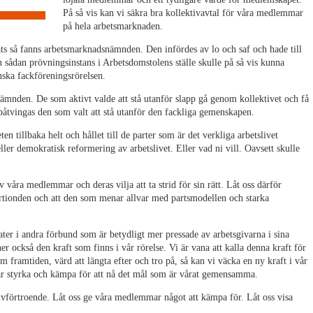
På så vis kan vi säkra bra kollektivavtal för våra medlemmar
på hela arbetsmarknaden.
ats så fanns arbetsmarknadsnämnden. Den infördes av lo och saf och hade till
 en sådan prövningsinstans i Arbetsdomstolens ställe skulle på så vis kunna
nska fackföreningsrörelsen.
mnden. De som aktivt valde att stå utanför slapp gå genom kollektivet och få
n påtvingas den som valt att stå utanför den fackliga gemenskapen.
en tillbaka helt och hållet till de parter som är det verkliga arbetslivet
ller demokratisk reformering av arbetslivet. Eller vad ni vill. Oavsett skulle
 våra medlemmar och deras vilja att ta strid för sin rätt. Låt oss därför
årtionden och att den som menar allvar med partsmodellen och starka
rater i andra förbund som är betydligt mer pressade av arbetsgivarna i sina
er också den kraft som finns i vår rörelse. Vi är vana att kalla denna kraft för
om framtiden, värd att längta efter och tro på, så kan vi väcka en ny kraft i vår
 vår styrka och kämpa för att nå det mål som är vårat gemensamma.
lvförtroende. Låt oss ge våra medlemmar något att kämpa för. Låt oss visa