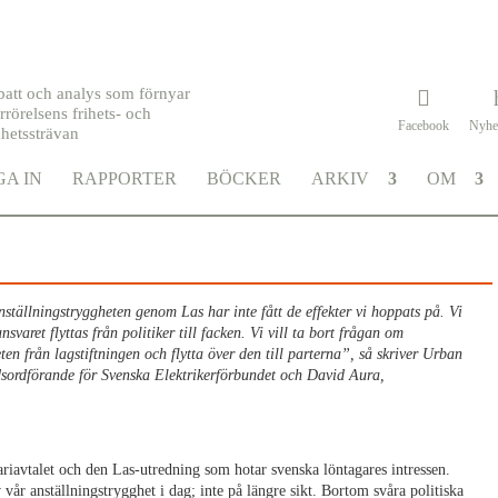
batt och analys som förnyar
rrörelsens frihets- och
Facebook
Nyhe
khetssträvan
A IN
RAPPORTER
BÖCKER
ARKIV
OM
nställningstryggheten genom Las har inte fått de effekter vi hoppats på. Vi
ansvaret flyttas från politiker till facken. Vi vill ta bort frågan om
ten från lagstiftningen och flytta över den till parterna”, så skriver Urban
dsordförande för Svenska Elektrikerförbundet och David Aura,
ariavtalet och den Las-utredning som hotar svenska löntagares intressen.
vår anställningstrygghet i dag; inte på längre sikt. Bortom svåra politiska