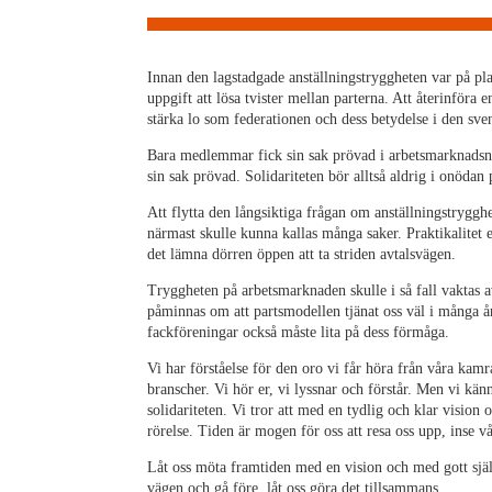
Innan den lagstadgade anställningstryggheten var på pl
uppgift att lösa tvister mellan parterna. Att återinföra
stärka lo som federationen och dess betydelse i den sve
Bara medlemmar fick sin sak prövad i arbetsmarknadsnä
sin sak prövad. Solidariteten bör alltså aldrig i onöda
Att flytta den långsiktiga frågan om anställningstrygghet
närmast skulle kunna kallas många saker. Praktikalitet e
det lämna dörren öppen att ta striden avtalsvägen.
Tryggheten på arbetsmarknaden skulle i så fall vaktas av
påminnas om att partsmodellen tjänat oss väl i många 
fackföreningar också måste lita på dess förmåga.
Vi har förståelse för den oro vi får höra från våra kam
branscher. Vi hör er, vi lyssnar och förstår. Men vi känn
solidariteten. Vi tror att med en tydlig och klar vision 
rörelse. Tiden är mogen för oss att resa oss upp, inse
Låt oss möta framtiden med en vision och med gott sjä
vägen och gå före, låt oss göra det tillsammans.