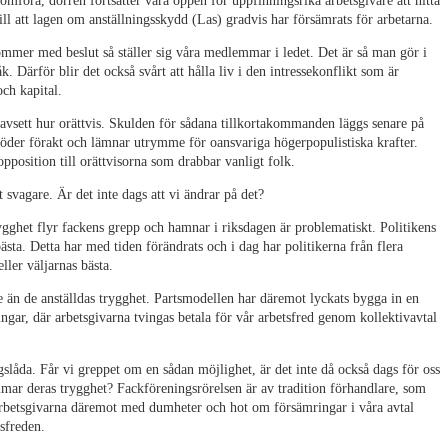
enomföra, dörren fortsätter vara öppen för uppfinningsrika arbetsgivare att hitta
till att lagen om anställningsskydd (Las) gradvis har försämrats för arbetarna.
kommer med beslut så ställer sig våra medlemmar i ledet. Det är så man gör i
k. Därför blir det också svårt att hålla liv i den intressekonflikt som är
ch kapital.
 oavsett hur orättvis. Skulden för sådana tillkortakommanden läggs senare på
 göder förakt och lämnar utrymme för oansvariga högerpopulistiska krafter.
 opposition till orättvisorna som drabbar vanligt folk.
t svagare. Är det inte dags att vi ändrar på det?
ygghet flyr fackens grepp och hamnar i riksdagen är problematiskt. Politikens
 bästa. Detta har med tiden förändrats och i dag har politikerna från flera
ller väljarnas bästa.
re än de anställdas trygghet. Partsmodellen har däremot lyckats bygga in en
gar, där arbetsgivarna tvingas betala för vår arbetsfred genom kollektivavtal
gslåda. Får vi greppet om en sådan möjlighet, är det inte då också dags för oss
mmar deras trygghet? Fackföreningsrörelsen är av tradition förhandlare, som
arbetsgivarna däremot med dumheter och hot om försämringar i våra avtal
sfreden.