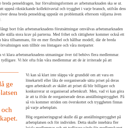
r de breda penseldragen, hur förvaltningsformen av arbetsmarknaden ska se ut.
tt uppnå rikstäckande kollektivavtal och trygghet i varje bransch, utifrån dess
 utöver dessa breda penseldrag uppstår en problematik eftersom väljarna även
.
vå långt bort från arbetsmarknadens förutsättningar omvälvas arbetsmarknaden
kulle ställa stora krav på parterna. Med frihet och rättigheter kommer också ett
n bära tillsammans, för en mer flexibel och hållbar modell, där de breda
sförvaltningen som tillhör oss löntagare och våra motparter.
ka vi klara arbetsmarknadens utmaningar över tid behövs flera medlemmar.
i tydligare. Vi hör ofta från våra medlemmar att de är irriterade på att
Vi kan så klart inte släppa vår grundidé om att vara en
lönekartell eller låta de oorganiserade sätta priset på deras
då ge
egen arbetskraft av skälet att priset då blir billigare och
platsen
konkurrerar ut organiserad arbetskraft. Men, vad vi kan göra
är att ta ifrån de oorganiserade deras anställningstrygghet. På
så vis kommer striden om överskottet och tryggheten finnas
på varje arbetsplats.
r och
skapet.
Hög organiseringsgrad skulle då ge anställningstrygghet på
arbetsplatsen och för individen. Detta skulle innebära fler
lojala medlemmar och ett tydligare värde för medlemskapet.