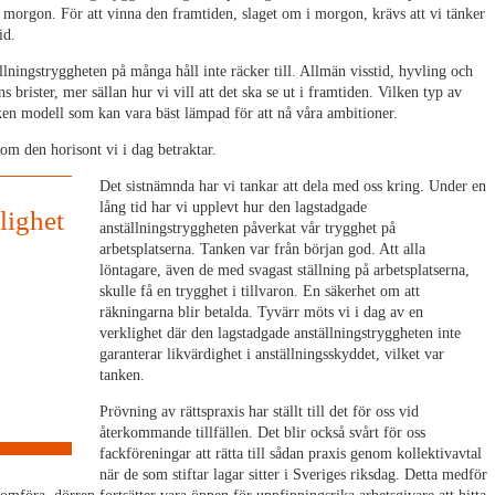
i morgon. För att vinna den framtiden, slaget om i morgon, krävs att vi tänker
id.
llningstryggheten på många håll inte räcker till. Allmän visstid, hyvling och
 brister, mer sällan hur vi vill att det ska se ut i framtiden. Vilken typ av
lken modell som kan vara bäst lämpad för att nå våra ambitioner.
tom den horisont vi i dag betraktar.
Det sistnämnda har vi tankar att dela med oss kring. Under en
lång tid har vi upplevt hur den lagstadgade
lighet
anställningstryggheten påverkat vår trygghet på
arbetsplatserna. Tanken var från början god. Att alla
löntagare, även de med svagast ställning på arbetsplatserna,
skulle få en trygghet i tillvaron. En säkerhet om att
räkningarna blir betalda. Tyvärr möts vi i dag av en
verklighet där den lagstadgade anställningstryggheten inte
garanterar likvärdighet i anställningsskyddet, vilket var
tanken.
Prövning av rättspraxis har ställt till det för oss vid
återkommande tillfällen. Det blir också svårt för oss
fackföreningar att rätta till sådan praxis genom kollektivavtal
när de som stiftar lagar sitter i Sveriges riksdag. Detta medför