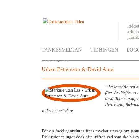
Idéde
arbeta
jämli
Starkare utan Las
TANKESMEDJAN
TIDNINGEN
LOGG
7 oktober, 2020
Urban Pettersson & David Aura
”Att lagstifta om a
föreslår därför att 
anställningstrygghe
Pettersson, förbun
verksamhetsledare.
För oss fackligt anslutna finns mycket att säga om janu
Diskussionen utgår dock ofta utifrån vad som ska bli av 