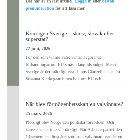
Det här är en låst artikel.
Logga in
eller
beställ
prenumeration
för att läsa mer.
Kom igen Sverige – skarv, slovak eller
superstat?
27 juni, 2026
För den som vinner valet väntar avgörande
förhandlingar om EU:s nästa långtidsbudget. Men i
Sverige är det märkligt tyst. Linus Glanzelius har läst
Susanna Kierkegaards nya bok om EU och…
När blev förmögenhetsskatt en valvinnare?
25 mars, 2026
Plötsligt blev Norge den politiska förebilden. Och
kanske är det inte så märkligt. När Arbeiderpartiet den
13 september förra året stod som valvinnare var det en