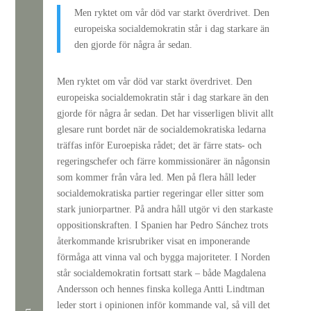
Men ryktet om vår död var starkt överdrivet. Den
europeiska socialdemokratin står i dag starkare än
den gjorde för några år sedan.
Men ryktet om vår död var starkt överdrivet. Den
europeiska socialdemokratin står i dag starkare än den
gjorde för några år sedan. Det har visserligen blivit allt
glesare runt bordet när de socialdemokratiska ledarna
träffas inför Euroepiska rådet; det är färre stats- och
regeringschefer och färre kommissionärer än någonsin
som kommer från våra led. Men på flera håll leder
socialdemokratiska partier regeringar eller sitter som
stark juniorpartner. På andra håll utgör vi den starkaste
oppositionskraften. I Spanien har Pedro Sánchez trots
återkommande krisrubriker visat en imponerande
förmåga att vinna val och bygga majoriteter. I Norden
står socialdemokratin fortsatt stark – både Magdalena
Andersson och hennes finska kollega Antti Lindtman
leder stort i opinionen inför kommande val, så vill det