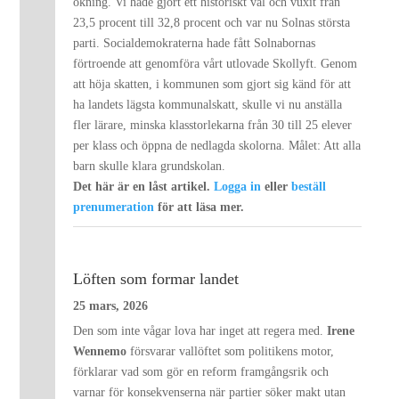
ökning. Vi hade gjort ett historiskt val och vuxit från
23,5 procent till 32,8 procent och var nu Solnas största
parti. Socialdemokraterna hade fått Solnabornas
förtroende att genomföra vårt utlovade Skollyft. Genom
att höja skatten, i kommunen som gjort sig känd för att
ha landets lägsta kommunalskatt, skulle vi nu anställa
fler lärare, minska klasstorlekarna från 30 till 25 elever
per klass och öppna de nedlagda skolorna. Målet: Att alla
barn skulle klara grundskolan.
Det här är en låst artikel.
Logga in
eller
beställ
prenumeration
för att läsa mer.
Löften som formar landet
25 mars, 2026
Den som inte vågar lova har inget att regera med.
Irene
Wennemo
försvarar vallöftet som politikens motor,
förklarar vad som gör en reform framgångsrik och
varnar för konsekvenserna när partier söker makt utan