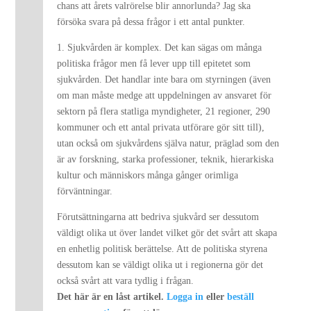
chans att årets valrörelse blir annorlunda? Jag ska
försöka svara på dessa frågor i ett antal punkter.
1. Sjukvården är komplex. Det kan sägas om många
politiska frågor men få lever upp till epitetet som
sjukvården. Det handlar inte bara om styrningen (även
om man måste medge att uppdelningen av ansvaret för
sektorn på flera statliga myndigheter, 21 regioner, 290
kommuner och ett antal privata utförare gör sitt till),
utan också om sjukvårdens själva natur, präglad som den
är av forskning, starka professioner, teknik, hierarkiska
kultur och människors många gånger orimliga
förväntningar.
Förutsättningarna att bedriva sjukvård ser dessutom
väldigt olika ut över landet vilket gör det svårt att skapa
en enhetlig politisk berättelse. Att de politiska styrena
dessutom kan se väldigt olika ut i regionerna gör det
också svårt att vara tydlig i frågan.
Det här är en låst artikel.
Logga in
eller
beställ