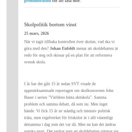
prenumeration
för att läsa mer.
Skolpolitik bortom vinst
25 mars, 2026
När vi tagit tillbaka kontrollen över skolan, vad ska vi
göra med den?
Johan Enfeldt
menar att skoldebatten är
redo för steg och skissar på en plan för att reformera
svensk skola.
I år har det gått 15 år sedan SVT visade de
uppmärksammade reportagen om skolkoncernen John
Bauer i serien ”Världens bästa skitskola”. Samma
problem och samma debatt, då som nu. Men inget
hände. Vi fick 15 år av ständig och intensiv politisk
träta, men regelverket för friskolor är i allt väsentligt
detsamma i dag som det var då. Men nu kan det ändras
ganska snart. Det verkar som att skoldebatten närmar sig