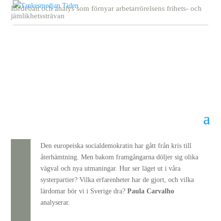
Idédebatt och analys som förnyar arbetarrörelsens frihets- och
jämlikhetssträvan
Arkiv
När historien återvänder
27 juni, 2026
Den europeiska socialdemokratin har gått från kris till
återhämtning. Men bakom framgångarna döljer sig olika
vägval och nya utmaningar. Hur ser läget ut i våra
systerpartier? Vilka erfarenheter har de gjort, och vilka
lärdomar bör vi i Sverige dra?
Paula Carvalho
analyserar.