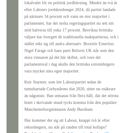
lokalvalet för en politisk jordbävning. Mindre än två år
efter Labours jordskredsseger 2024, då partiet landade
på närmare 34 procent och vann en stor majoritet i
parlamentet, har det stolta regeringspartiet nu sett sitt
stöd halveras till ynka 17 procent. Besvikna brittiska
väljare har övergett de traditionella maktpartierna, och i
stället sökt sig till andra alternativ. Brexitör Emeritus
Nigel Farage och hans parti Reform UK står som den
stora vinnaren på det här skiftet, och vore det
parlamentsval i dag skulle den brittiska extremhögern
vara mycket nära egen majoritet.
Keir Starmer, som lett Labourpartiet sedan de
tumultartade Corbynårens slut 2020, sitter nu osäkrare
än någonsin. Han utmanas från flera håll, där det största
hotet i skrivande stund tycks komma från den populäre
Manchesterborgmästaren Andy Burnham.
Hur kommer det sig att Labour, knappt två år efter
rekordsegern, nu står på randen till total kollaps?