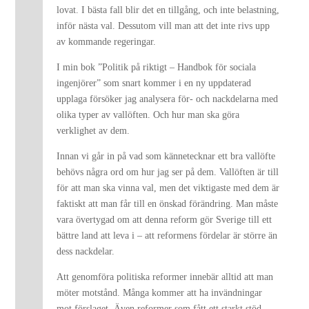
lovat. I bästa fall blir det en tillgång, och inte belastning,
inför nästa val. Dessutom vill man att det inte rivs upp
av kommande regeringar.
I min bok ”Politik på riktigt – Handbok för sociala
ingenjörer” som snart kommer i en ny uppdaterad
upplaga försöker jag analysera för- och nackdelarna med
olika typer av vallöften. Och hur man ska göra
verklighet av dem.
Innan vi går in på vad som kännetecknar ett bra vallöfte
behövs några ord om hur jag ser på dem. Vallöften är till
för att man ska vinna val, men det viktigaste med dem är
faktiskt att man får till en önskad förändring. Man måste
vara övertygad om att denna reform gör Sverige till ett
bättre land att leva i – att reformens fördelar är större än
dess nackdelar.
Att genomföra politiska reformer innebär alltid att man
möter motstånd. Många kommer att ha invändningar
mot förslaget. Även reformer som fått ett starkt stöd