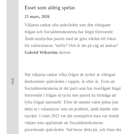
Esset som aldrig spelas
25 mars, 2026
Väljarna rankar ofta sjukvården som den viktigaste
frågan och Socialdemokraterna har högst förtroende.
Ändå misslyckas partiet med att göra vården till fokus
för valrörelserna. Varför? Och är det på väg att ändras?
Gabriel Wikström
skriver.
När väljarna rankar vilka frågor de tycker är viktigast
mar
återkommer sjukvården i toppen, år efter år. Trots att
Socialdemokraterna är det parti som har överlägset högst
förtroende i frågan så tycks inte partiet ha förmåga att
lyfta frågan nationellt. Efter de senaste valen pekas just
detta ut i valanalyser som ett problem, ändå händer inte
mycket. I valet 2022 var det exempelvis bara var tionde
väljare som uppfattade att Socialdemokraterna
prioriterade sjukvården. Vad beror detta på, och finns det