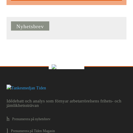
Nyhetsbrev
Idédebatt och analys som förnyar arbetarrörelsens frihets- och
jämlikhetssträvan
Prenumerera på nyhetsbrev
Prenumerera på Tiden Magasin