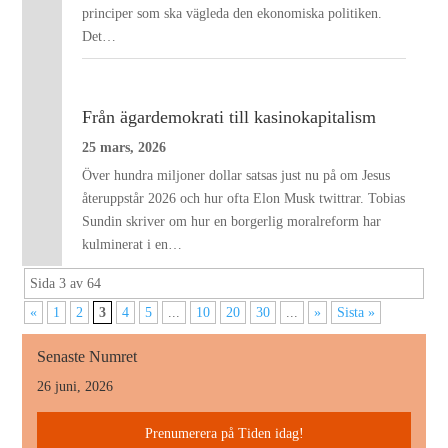
principer som ska vägleda den ekonomiska politiken.
Det…
Från ägardemokrati till kasinokapitalism
25 mars, 2026
Över hundra miljoner dollar satsas just nu på om Jesus
återuppstår 2026 och hur ofta Elon Musk twittrar. Tobias
Sundin skriver om hur en borgerlig moralreform har
kulminerat i en…
Sida 3 av 64
«
1
2
3
4
5
...
10
20
30
...
»
Sista »
Senaste Numret
26 juni, 2026
Prenumerera på Tiden idag!