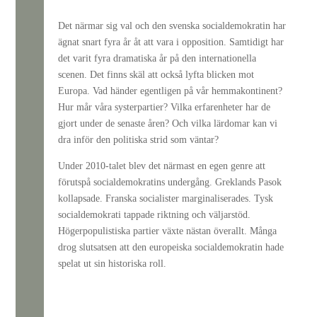
Det närmar sig val och den svenska socialdemokratin har
ägnat snart fyra år åt att vara i opposition. Samtidigt har
det varit fyra dramatiska år på den internationella
scenen. Det finns skäl att också lyfta blicken mot
Europa. Vad händer egentligen på vår hemmakontinent?
Hur mår våra systerpartier? Vilka erfarenheter har de
gjort under de senaste åren? Och vilka lärdomar kan vi
dra inför den politiska strid som väntar?
Under 2010-talet blev det närmast en egen genre att
förutspå socialdemokratins undergång. Greklands Pasok
kollapsade. Franska socialister marginaliserades. Tysk
socialdemokrati tappade riktning och väljarstöd.
Högerpopulistiska partier växte nästan överallt. Många
drog slutsatsen att den europeiska socialdemokratin hade
spelat ut sin historiska roll.