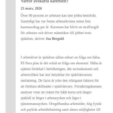
Varför avskaffa karensen?
25 mars, 2026
Över 90 procent av arbetare kan inte jobba hemifrån.
Samtidigt har var femte arbetarkvinna minst fem
karensavdrag per år. Karensen har blivit en straffavgift
för arbetare och driver människor till jobbet trots
sjukdom, skriver
Joa Bergold
.
I arbetslivet är sjukdom sällan enbart en fråga om hälsa.
På flera plan är det också en fråga om ekonomi. Hälsa är
ojämnt fördelad i befolkningen, där socioekonomi och
arbetsvillkor har stor betydelse för sjukfrånvarons
omfattning. De facto är yrke den viktigaste faktorn för
att förklara skillnader i sjukfrånvaro. Försäkringskassans
analyser visar att risken för både korta och längre
sjukfall är högre i arbetaryrken och lägre i
tjänstemannayrken. Oregelbundna arbetstider, hög fysisk
och psykisk arbetsbelastning samt sämre möjligheter till