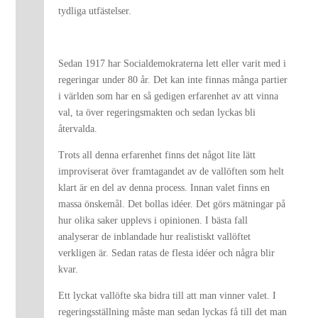
tydliga utfästelser.
Sedan 1917 har Socialdemokraterna lett eller varit med i
regeringar under 80 år. Det kan inte finnas många partier
i världen som har en så gedigen erfarenhet av att vinna
val, ta över regeringsmakten och sedan lyckas bli
återvalda.
Trots all denna erfarenhet finns det något lite lätt
improviserat över framtagandet av de vallöften som helt
klart är en del av denna process. Innan valet finns en
massa önskemål. Det bollas idéer. Det görs mätningar på
hur olika saker upplevs i opinionen. I bästa fall
analyserar de inblandade hur realistiskt vallöftet
verkligen är. Sedan ratas de flesta idéer och några blir
kvar.
Ett lyckat vallöfte ska bidra till att man vinner valet. I
regeringsställning måste man sedan lyckas få till det man