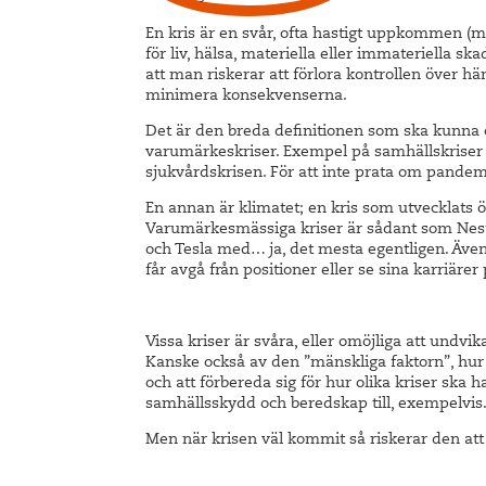
En kris är en svår, ofta hastigt uppkommen (me
för liv, hälsa, materiella eller immateriella sk
att man riskerar att förlora kontrollen över h
minimera konsekvenserna.
Det är den breda definitionen som ska kunna 
varumärkeskriser. Exempel på samhällskriser s
sjukvårdskrisen. För att inte prata om pandem
En annan är klimatet; en kris som utvecklats öve
Varumärkesmässiga kriser är sådant som Nes
och Tesla med… ja, det mesta egentligen. Äve
får avgå från positioner eller se sina karriärer
Vissa kriser är svåra, eller omöjliga att undvi
Kanske också av den ”mänskliga faktorn”, hur n
och att förbereda sig för hur olika kriser ska 
samhällsskydd och beredskap till, exempelvis
Men när krisen väl kommit så riskerar den at