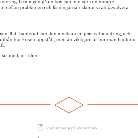
antering. Lösningen på en kris kan inte vara en mindre
p mellan problemen och lösningarna riskerar vi att devalvera
sen. Rätt hanterad kan den innebära en positiv förändring, och
 utifrån hur krisen uppstått, men än viktigare är hur man hanterar
ft.
ankesmedjan Tiden
Prenumerera på nyhetsbrev