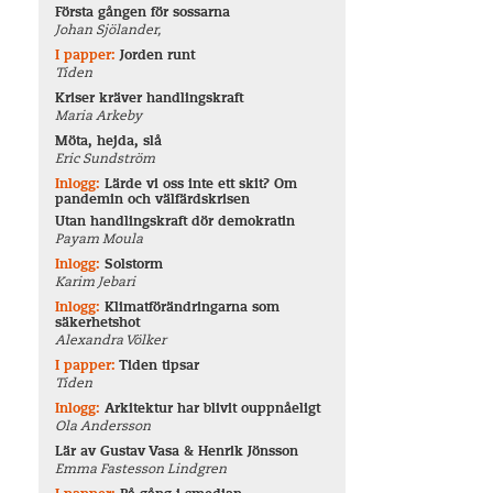
Första gången för sossarna
Johan Sjölander,
I papper:
Jorden runt
Tiden
Kriser kräver handlingskraft
Maria Arkeby
Möta, hejda, slå
Eric Sundström
Inlogg:
Lärde vi oss inte ett skit? Om
pandemin och välfärdskrisen
Utan handlingskraft dör demokratin
Payam Moula
Inlogg:
Solstorm
Karim Jebari
Inlogg:
Klimatförändringarna som
säkerhetshot
Alexandra Völker
I papper:
Tiden tipsar
Tiden
Inlogg:
Arkitektur har blivit ouppnåeligt
Ola Andersson
Lär av Gustav Vasa & Henrik Jönsson
Emma Fastesson Lindgren