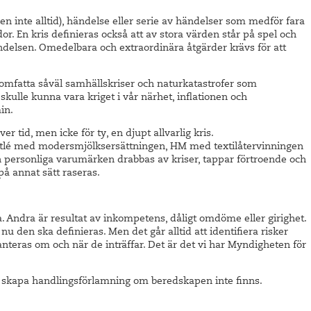
n inte alltid), händelse eller serie av händelser som medför fara
ador. En kris definieras också att av stora värden står på spel och
ändelsen. Omedelbara och extraordinära åtgärder krävs för att
omfatta såväl samhällskriser och naturkatastrofer som
kulle kunna vara kriget i vår närhet, inflationen och
in.
r tid, men icke för ty, en djupt allvarlig kris.
tlé med modersmjölksersättningen, HM med textilåtervinningen
n personliga varumärken drabbas av kriser, tappar förtroende och
 på annat sätt raseras.
ka. Andra är resultat av inkompetens, dåligt omdöme eller girighet.
u den ska definieras. Men det går alltid att identifiera risker
hanteras om och när de inträffar. Det är det vi har Myndigheten för
.
t skapa handlingsförlamning om beredskapen inte finns.