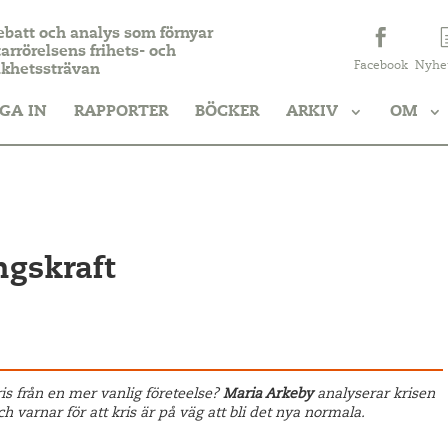
ebatt och analys som förnyar
arrörelsens frihets- och
Facebook
Nyhe
ikhetssträvan
GA IN
RAPPORTER
BÖCKER
ARKIV
OM
ngskraft
ris från en mer vanlig företeelse?
Maria Arkeby
analyserar krisen
varnar för att kris är på väg att bli det nya normala.