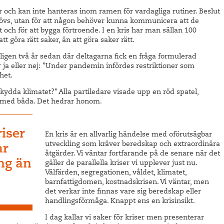
r och kan inte hanteras inom ramen för vardagliga rutiner. Beslut
ehövs, utan för att någon behöver kunna kommunicera att de
aft och för att bygga förtroende. I en kris har man sällan 100
tt göra rätt saker, än att göra saker rätt.
jligen två år sedan där deltagarna fick en fråga formulerad
r ja eller nej: ”Under pandemin infördes restriktioner som
het.
 skydda klimatet?” Alla partiledare visade upp en röd spatel,
e med båda. Det hedrar honom.
riser
En kris är en allvarlig händelse med oförutsägbar
utveckling som kräver beredskap och extraordinära
ar
åtgärder. Vi väntar fortfarande på de senare när det
ng än
gäller de parallella kriser vi upplever just nu.
Välfärden, segregationen, våldet, klimatet,
barnfattigdomen, kostnadskrisen. Vi väntar, men
det verkar inte finnas vare sig beredskap eller
handlingsförmåga. Knappt ens en krisinsikt.
I dag kallar vi saker för kriser men presenterar