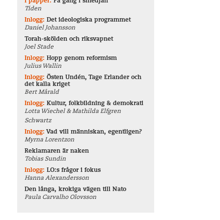
I papper:
På gång i smedjan
Tiden
Inlogg:
Det ideologiska programmet
Daniel Johansson
Torah-skölden och riksvapnet
Joel Stade
Inlogg:
Hopp genom reformism
Julius Wallin
Inlogg:
Östen Undén, Tage Erlander och
det kalla kriget
Bert Mårald
Inlogg:
Kultur, folkbildning & demokrati
Lotta Wiechel & Mathilda Elfgren
Schwartz
Inlogg:
Vad vill människan, egentligen?
Myrna Lorentzon
Reklamaren är naken
Tobias Sundin
Inlogg:
LO:s frågor i fokus
Hanna Alexandersson
Den långa, krokiga vägen till Nato
Paula Carvalho Olovsson