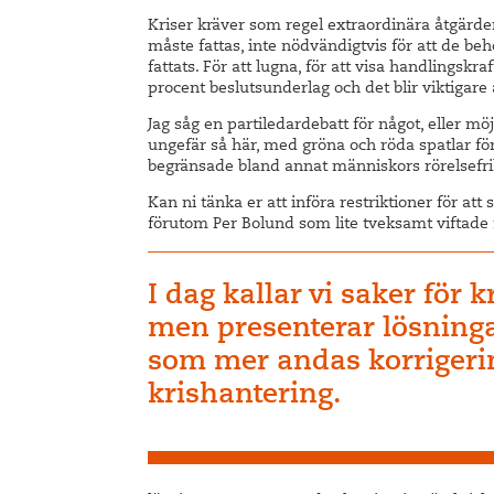
Kriser kräver som regel extraordinära åtgärde
måste fattas, inte nödvändigtvis för att de b
fattats. För att lugna, för att visa handlingskr
procent beslutsunderlag och det blir viktigare a
Jag såg en partiledardebatt för något, eller mö
ungefär så här, med gröna och röda spatlar fö
begränsade bland annat människors rörelsefri
Kan ni tänka er att införa restriktioner för att
förutom Per Bolund som lite tveksamt viftad
I dag kallar vi saker för k
men presenterar lösning
som mer andas korrigeri
krishantering.