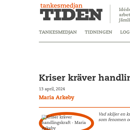
Idéd
arbet
jäml
TANKESMEDJAN
TIDNINGEN
LOG
Kriser kräver handli
13 april, 2024
Maria Arkeby
Vad skiljer en k
som fenomen och 