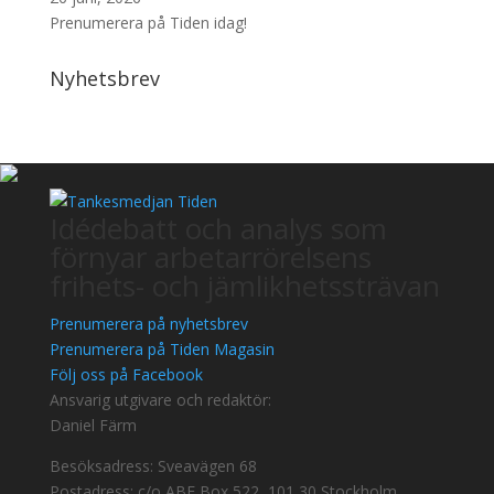
Prenumerera på Tiden idag!
Nyhetsbrev
Idédebatt och analys som
förnyar arbetarrörelsens
frihets- och jämlikhetssträvan
Prenumerera på nyhetsbrev
Prenumerera på Tiden Magasin
Följ oss på Facebook
Ansvarig utgivare och redaktör:
Daniel Färm
Besöksadress: Sveavägen 68
Postadress: c/o ABF Box 522, 101 30 Stockholm