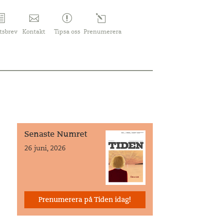
tsbrev
Kontakt
Tipsa oss
Prenumerera
Senaste Numret
26 juni, 2026
Prenumerera på Tiden idag!