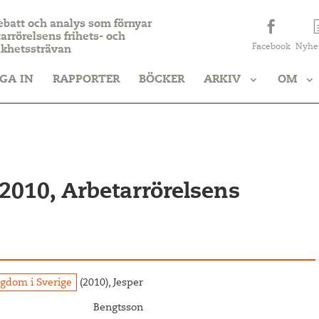
ebatt och analys som förnyar
arrörelsens frihets- och
Facebook
Nyhe
ikhetssträvan
GA IN
RAPPORTER
BÖCKER
ARKIV
OM
2010, Arbetarrörelsens
igdom i Sverige
(2010), Jesper
Bengtsson