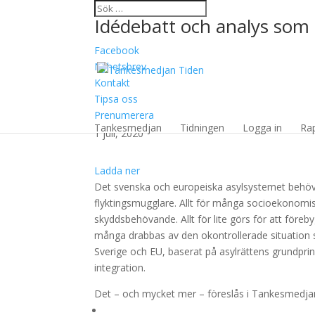
Idédebatt och analys som 
Facebook
Nyhetsbrev
Kontakt
Tipsa oss
Ordning och reda i va
Prenumerera
Tankesmedjan
Tidningen
Logga in
Ra
1 juli, 2020
Ladda ner
Det svenska och europeiska asylsystemet behöver
flyktingsmugglare. Allt för många socioekonomis
skyddsbehövande. Allt för lite görs för att föreb
många drabbas av den okontrollerade situation s
Sverige och EU, baserat på asylrättens grundprinc
integration.
Det – och mycket mer – föreslås i Tankesmedjan 