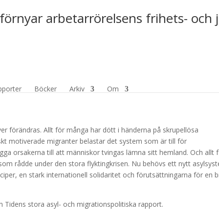
förnyar arbetarrörelsens frihets- och 
ndringstid
pporter
Böcker
Arkiv
Om
 förändras. Allt för många har dött i händerna på skrupellösa
kt motiverade migranter belastar det system som är till för
ygga orsakerna till att människor tvingas lämna sitt hemland. Och allt 
om rådde under den stora flyktingkrisen. Nu behövs ett nytt asylsyst
iper, en stark internationell solidaritet och förutsättningarna för en b
Tidens stora asyl- och migrationspolitiska rapport.