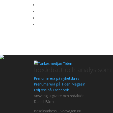
Idédebatt och analys som 
Prenumerera på nyhetsbrev
Prenumerera på Tiden Magasin
Följ oss på Facebook
Ansvarig utgivare och redaktör:
Daniel Färm
Besöksadress: Sveavägen 68