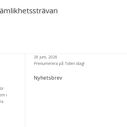
jämlikhetssträvan
Senaste Numret
26 juni, 2026
Prenumerera på Tiden idag!
Nyhetsbrev
för
em i
ra