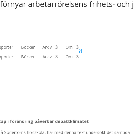
förnyar arbetarrörelsens frihets- och 
pporter
Böcker
Arkiv
Om
pporter
Böcker
Arkiv
Om
kap i förändring påverkar debattklimatet
å Södertörns högskola, har med denna text undersökt det samtida