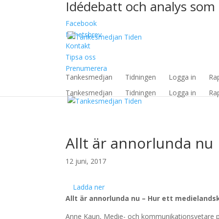
Idédebatt och analys som 
Facebook
Nyhetsbrev
Kontakt
Tipsa oss
Prenumerera
Tankesmedjan
Tidningen
Logga in
Ra
Tankesmedjan
Tidningen
Logga in
Ra
Allt är annorlunda nu
12 juni, 2017
Ladda ner
Allt är annorlunda nu – Hur ett medielands
Anne Kaun, Medie- och kommunikationsvetare p