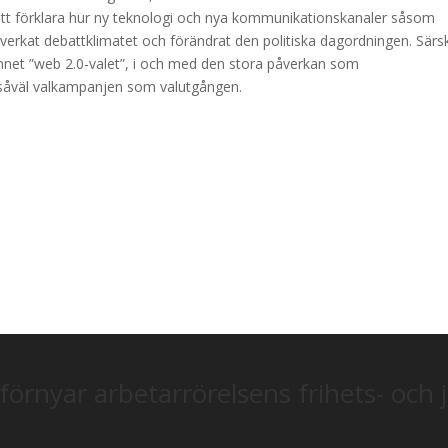
att förklara hur ny teknologi och nya kommunikationskanaler såsom
erkat debattklimatet och förändrat den politiska dagordningen. Särsk
net ”web 2.0-valet”, i och med den stora påverkan som
 såväl valkampanjen som valutgången.
förnyar arbetarrörelsens frihets- och 