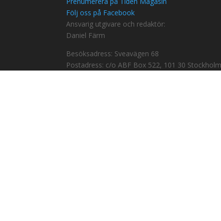
Prenumerera på Tiden Magasin
Följ oss på Facebook
Ansvarig utgivare och redaktör:
Daniel Färm
Besöksadress: Sveavägen 68
Postadress: c/o ABF Box 522, 101 30 Stockhol