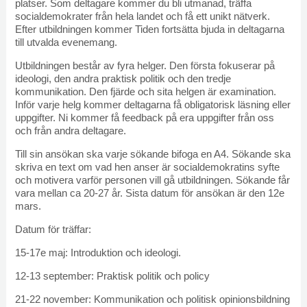
platser. Som deltagare kommer du bli utmanad, träffa
socialdemokrater från hela landet och få ett unikt nätverk.
Efter utbildningen kommer Tiden fortsätta bjuda in deltagarna
till utvalda evenemang.
Utbildningen består av fyra helger. Den första fokuserar på
ideologi, den andra praktisk politik och den tredje
kommunikation. Den fjärde och sita helgen är examination.
Inför varje helg kommer deltagarna få obligatorisk läsning eller
uppgifter. Ni kommer få feedback på era uppgifter från oss
och från andra deltagare.
Till sin ansökan ska varje sökande bifoga en A4. Sökande ska
skriva en text om vad hen anser är socialdemokratins syfte
och motivera varför personen vill gå utbildningen. Sökande får
vara mellan ca 20-27 år. Sista datum för ansökan är den 12e
mars.
Datum för träffar:
15-17e maj: Introduktion och ideologi.
12-13 september: Praktisk politik och policy
21-22 november: Kommunikation och politisk opinionsbildning