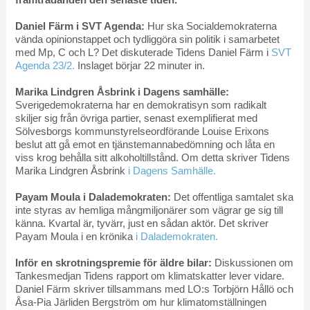
Daniel Färm i SVT Agenda:
Hur ska Socialdemokraterna
vända opinionstappet och tydliggöra sin politik i samarbetet
med Mp, C och L? Det diskuterade Tidens Daniel Färm i
SVT
Agenda 23/2.
Inslaget börjar 22 minuter in.
Marika Lindgren Åsbrink i Dagens samhälle:
Sverigedemokraterna har en demokratisyn som radikalt
skiljer sig från övriga partier, senast exemplifierat med
Sölvesborgs kommunstyrelseordförande Louise Erixons
beslut att gå emot en tjänstemannabedömning och låta en
viss krog behålla sitt alkoholtillstånd. Om detta skriver Tidens
Marika Lindgren Åsbrink
i Dagens Samhälle.
Payam Moula i Dalademokraten:
Det offentliga samtalet ska
inte styras av hemliga mångmiljonärer som vägrar ge sig till
känna. Kvartal är, tyvärr, just en sådan aktör. Det skriver
Payam Moula i en krönika
i Dalademokraten.
Inför en skrotningspremie för äldre bilar:
Diskussionen om
Tankesmedjan Tidens rapport om klimatskatter lever vidare.
Daniel Färm skriver tillsammans med LO:s Torbjörn Hållö och
Åsa-Pia Järliden Bergström om hur klimatomställningen