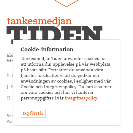
Cookie-information
Idédebatt och analys som förnyar arbetarrörelsens
Tankesmedjan Tiden använder cookies för
frihets- och jämlikhetssträvan
att utforma din upplevelse på vår webbplats
på bästa sätt. Fortsätter du använda våra
Prenumerera på nyhetsbrev
tjänster förutsätter vi att du godkänner
användningen av cookies, i enlighet med vår
Cookie och Integritetspolicy. Du kan läsa mer
Prenumerera på Tiden Magasin
om våra cookies och hur vi hanterar
personuppgifter i vår
Integritetspolicy
.
Följ oss på Facebook
Jag förstår
Besöksadress: Sveavägen 68
Postadress: c/o ABF Box 522, 101 30 Stockholm