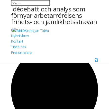
Idédebatt och analys som
förnyar arbetarrörelsens
frihets- och jämlikhetssträvan
Facebook
Nyhetsbrev
Kontakt
6 evenemang har hittats.
Tipsa oss
Prenumerera