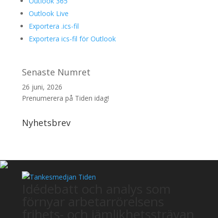
Outlook 365
Outlook Live
Exportera .ics-fil
Exportera ics-fil för Outlook
Senaste Numret
26 juni, 2026
Prenumerera på Tiden idag!
Nyhetsbrev
Idédebatt och analys som
förnyar arbetarrörelsens
frihets- och jämlikhetssträvan