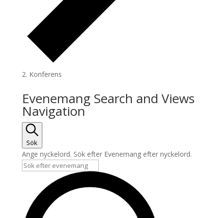
Konferens
Evenemang
Evenemang Search and Views
Navigation
Sök
Ange nyckelord. Sök efter Evenemang efter nyckelord.