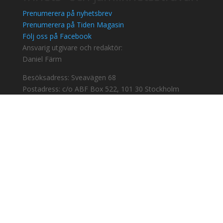
Prenumerera på nyhetsbrev
Prenumerera på Tiden Magasin
Följ oss på Facebook
Ansvarig utgivare och redaktör:
Daniel Färm
Besöksadress: Sveavägen 68
Postadress: c/o ABF Box 522, 101 30 Stockholm