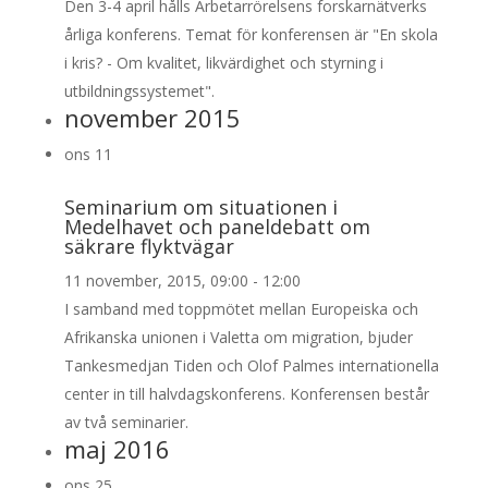
Den 3-4 april hålls Arbetarrörelsens forskarnätverks
årliga konferens. Temat för konferensen är "En skola
i kris? - Om kvalitet, likvärdighet och styrning i
utbildningssystemet".
november 2015
ons
11
Seminarium om situationen i
Medelhavet och paneldebatt om
säkrare flyktvägar
11 november, 2015, 09:00
-
12:00
I samband med toppmötet mellan Europeiska och
Afrikanska unionen i Valetta om migration, bjuder
Tankesmedjan Tiden och Olof Palmes internatio­nella
center in till halvdagskonferens. Konferensen består
av två seminarier.
maj 2016
ons
25