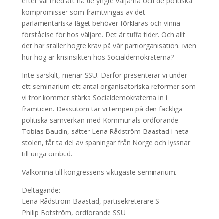
efter val med att nå de yngre väljarna och de politiska
kompromisser som framtvingas av det
parlamentariska läget behöver förklaras och vinna
förståelse för hos väljare. Det är tuffa tider. Och allt
det här ställer högre krav på vår partiorganisation. Men
hur hög är krisinsikten hos Socialdemokraterna?
Inte särskilt, menar SSU. Därför presenterar vi under
ett seminarium ett antal organisatoriska reformer som
vi tror kommer stärka Socialdemokraterna in i
framtiden. Dessutom tar vi tempen på den fackliga
politiska samverkan med Kommunals ordförande
Tobias Baudin, sätter Lena Rådström Baastad i heta
stolen, får ta del av spaningar från Norge och lyssnar
till unga ombud.
Välkomna till kongressens viktigaste seminarium.
Deltagande:
Lena Rådström Baastad, partisekreterare S
Philip Botström, ordförande SSU