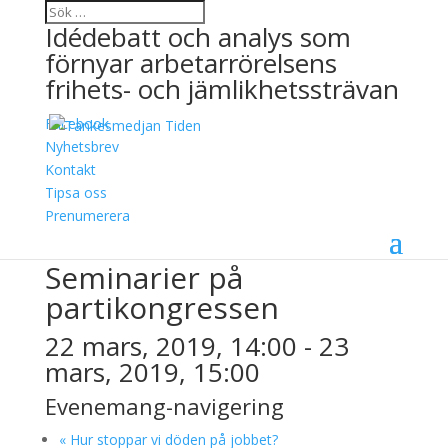
Idédebatt och analys som
förnyar arbetarrörelsens
frihets- och jämlikhetssträvan
Facebook
Nyhetsbrev
Kontakt
Tipsa oss
« Alla Evenemang
Prenumerera
Detta evenemang har redan ägt rum.
Seminarier på
partikongressen
22 mars, 2019, 14:00
-
23
mars, 2019, 15:00
Evenemang-navigering
«
Hur stoppar vi döden på jobbet?