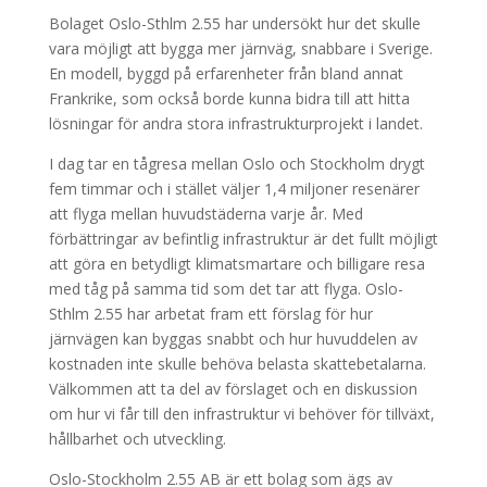
Bolaget Oslo-Sthlm 2.55 har undersökt hur det skulle
vara möjligt att bygga mer järnväg, snabbare i Sverige.
En modell, byggd på erfarenheter från bland annat
Frankrike, som också borde kunna bidra till att hitta
lösningar för andra stora infrastrukturprojekt i landet.
I dag tar en tågresa mellan Oslo och Stockholm drygt
fem timmar och i stället väljer 1,4 miljoner resenärer
att flyga mellan huvudstäderna varje år. Med
förbättringar av befintlig infrastruktur är det fullt möjligt
att göra en betydligt klimatsmartare och billigare resa
med tåg på samma tid som det tar att flyga. Oslo-
Sthlm 2.55 har arbetat fram ett förslag för hur
järnvägen kan byggas snabbt och hur huvuddelen av
kostnaden inte skulle behöva belasta skattebetalarna.
Välkommen att ta del av förslaget och en diskussion
om hur vi får till den infrastruktur vi behöver för tillväxt,
hållbarhet och utveckling.
Oslo-Stockholm 2.55 AB är ett bolag som ägs av