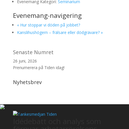
Evenemang Kategori:
Seminarium
Evenemang-navigering
«
Hur stoppar vi döden på jobbet?
Kanslihushögern – frälsare eller dödgrävare?
»
Senaste Numret
26 juni, 2026
Prenumerera på Tiden idag!
Nyhetsbrev
Idédebatt och analys som
förnyar arbetarrörelsens