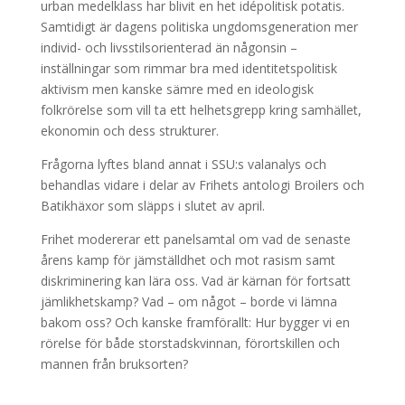
urban medelklass har blivit en het idépolitisk potatis.
Samtidigt är dagens politiska ungdomsgeneration mer
individ- och livsstilsorienterad än någonsin –
inställningar som rimmar bra med identitetspolitisk
aktivism men kanske sämre med en ideologisk
folkrörelse som vill ta ett helhetsgrepp kring samhället,
ekonomin och dess strukturer.
Frågorna lyftes bland annat i SSU:s valanalys och
behandlas vidare i delar av Frihets antologi Broilers och
Batikhäxor som släpps i slutet av april.
Frihet modererar ett panelsamtal om vad de senaste
årens kamp för jämställdhet och mot rasism samt
diskriminering kan lära oss. Vad är kärnan för fortsatt
jämlikhetskamp? Vad – om något – borde vi lämna
bakom oss? Och kanske framförallt: Hur bygger vi en
rörelse för både storstadskvinnan, förortskillen och
mannen från bruksorten?