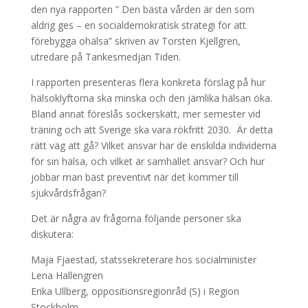
den nya rapporten ” Den bästa vården är den som
aldrig ges – en socialdemokratisk strategi för att
förebygga ohälsa” skriven av Torsten Kjellgren,
utredare på Tankesmedjan Tiden.
I rapporten presenteras flera konkreta förslag på hur
hälsoklyftorna ska minska och den jämlika hälsan öka.
Bland annat föreslås sockerskatt, mer semester vid
träning och att Sverige ska vara rökfritt 2030. Är detta
rätt väg att gå? Vilket ansvar har de enskilda individerna
för sin hälsa, och vilket är samhället ansvar? Och hur
jobbar man bäst preventivt när det kommer till
sjukvårdsfrågan?
Det är några av frågorna följande personer ska
diskutera:
Maja Fjaestad, statssekreterare hos socialminister
Lena Hallengren
Erika Ullberg, oppositionsregionråd (S) i Region
Stockholm