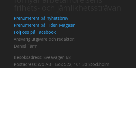
frihets- och jämlikhetssträvan
Prenumerera på nyhetsbrev
Prenumerera på Tiden Magasin
Följ oss på Facebook
Ansvarig utgivare och redaktör:
Daniel Färm
Besöksadress: Sveavägen 68
Postadress: c/o ABF Box 522, 101 30 Stockholm