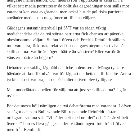
heligaste manifestation. Och medias roll i upptakten är central. På
vilket sätt media porträtterar de politiska dagordningar som ställs mot
varandra kan vara avgörande, men också hur de politiska partierna
använder media som megafoner ut till sina väljare.
Gårdagens statsministerduell på SVT var en sådan viktig
mediehändelse där de två största partierna fick chansen att påverka
obeslutsamma väljare. Stefan Löfven och Fredrik Reinfeldt ställdes
mot varandra, fick prata relativt fritt och gavs utrymme att visa på
skillnaderna. Varför är högern bättre än vänstern? Eller varför är
vänstern bättre än högern?
Debatten var saklig, lågmäld och icke-polemiserad. Många tyckare
hävdade att konfliktnivån var för låg, att det hettade till för lite. Andra
tyckte att det var bra, att de båda alternativen blev tydligare.
Men underlättade duellen för väljarna att just se skillnaderna? Jag är
osäker.
För det mesta höll nämligen de två debattörerna med varandra. Löfven
sa något och som Bull svarade Bill repeterade Reinfeldt nästan
ordagrant samma sak. ”Vi håller helt med om det” och ”där är vi helt
överens” hördes flera gånger under tv-sändningen. Inte från Löfven
men från Reinfeldt.