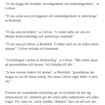
”Vi ska bygga fler bostäder, hyreslägenheter och studentlägenheter”, sa
Löfven.
”Vi ska också satsa på byggande och studentlägenheter är jätteviktiga”
sa Reinfeldt.
”Vi ska satsa på miljön”, sa Löfven, ”vi måste ställa om våra liv.
Mindre koldioxidutsläpp och ambitiösare miljömål”.
”Vi ska satsa på elbilar sa Reinfeldt. Vi håller med om att målen måste
skärpas”. Löfven nickade och hummade.
”Utvecklingen i skolan är förskräcklig”, sa Löfven. ”Mer måste satsas
på personaltäthet och lärarna. Och läxhjälp till alla.”
”Ja mer resurser behövs till skolan”, sa Reinfeldt, ”grundskolan ska
byggas ut och bli minst tioårig. Det mesta Löfven säger håller vi med
om.”
Förutom att ovanstående ordväxling ger en förståelse för hur låg
temperaturen var i debatten ger det också andra indikationer och andra
frågor. För vänta nu, varför handlar ”debatten” bara om det som ska