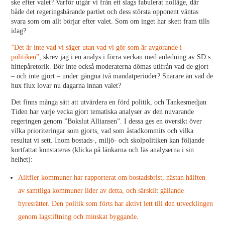
ske efter valet? Varför utgår vi från ett slags fabulerat nolläge, där
både det regeringsbärande partiet och dess största opponent väntas
svara som om allt börjar efter valet. Som om inget har skett fram tills
idag?
”Det är inte vad vi säger utan vad vi gör som är avgörande i
politiken”
, skrev jag i en analys i förra veckan med anledning av SD:s
hittepåretorik. Bör inte också moderaterna dömas utifrån vad de gjort
– och inte gjort – under gångna två mandatperioder? Snarare än vad de
hux flux lovar nu dagarna innan valet?
Det finns många sätt att utvärdera en förd politik, och Tankesmedjan
Tiden har varje vecka gjort tematiska analyser av den nuvarande
regeringen genom ”Bokslut Alliansen”. I dessa ges en översikt över
vilka prioriteringar som gjorts, vad som åstadkommits och vilka
resultat vi sett. Inom bostads-, miljö- och skolpolitiken kan följande
kortfattat konstateras (klicka på länkarna och läs analyserna i sin
helhet):
Alltfler kommuner har rapporterat om bostadsbrist, nästan hälften
av samtliga kommuner lider av detta, och särskilt gällande
hyresrätter. Den politik som förts har aktivt lett till den utvecklingen
genom lagstiftning och minskat byggande
.