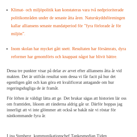
Klimat- och miljöpolitik kan konstateras vara två nedprioriterade
politikområden under de senaste åtta åren. Naturskyddsföreningen
kallar alliansens senaste mandatperiod för ”fyra förlorade år för
miljön”.
Inom skolan har mycket gått snett. Resultaten har försämrats, dyra
reformer har genomförts och knappast något har blivit bättre.
Dessa tre punkter visar på delar av arvet efter alliansens åtta år vid
makten. Det är utifrån resultat som dessa vi får facit på hur det
egentligen gått och kan göra ett kvalificerat antagande om hur
regeringsdugliga de är framåt.
För löften är väldigt lätta att ge. Det brukar sägas att historien lär oss
om framtiden, liksom att ränderna aldrig går ur. Därför hoppas jag
innerligt att vi inte glömmer att också se bakåt när vi röstar för
nästkommande fyra år.
Lina Stenberg, kommunikationschef Tankesmedjan Tiden