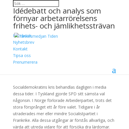
Idédebatt och analys som
förnyar arbetarrörelsens
frihets- och jämlikhetssträvan
Facebook
Reformer förbättrar
Nyhetsbrev
Kontakt
människors liv – inte
Tipsa oss
opinionssiffror
Prenumerera
17 oktober, 2017
Socialdemokratins kris behandlas dagligen i media
dessa tider. I Tyskland gjorde SPD sitt sämsta val
någonsin. I Norge förlorade Arbeiderpartiet, trots det
stora försprånget ett år före valet. Tidigare i år
utraderades mer eller mindre Socialistpartiet i
Frankrike. Alla dessa utgångar är förstås allvarliga, och
värda att utreda vidare för att försöka dra lärdomar.