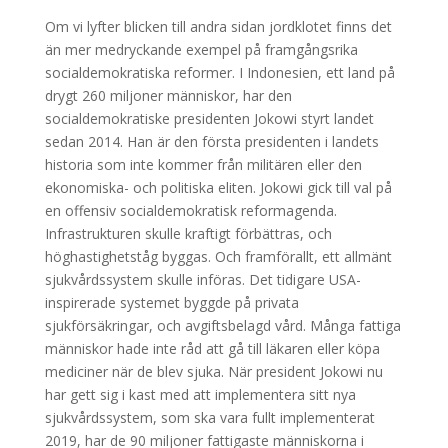
Om vi lyfter blicken till andra sidan jordklotet finns det
än mer medryckande exempel på framgångsrika
socialdemokratiska reformer. I Indonesien, ett land på
drygt 260 miljoner människor, har den
socialdemokratiske presidenten Jokowi styrt landet
sedan 2014. Han är den första presidenten i landets
historia som inte kommer från militären eller den
ekonomiska- och politiska eliten. Jokowi gick till val på
en offensiv socialdemokratisk reformagenda.
Infrastrukturen skulle kraftigt förbättras, och
höghastighetståg byggas. Och framförallt, ett allmänt
sjukvårdssystem skulle införas. Det tidigare USA-
inspirerade systemet byggde på privata
sjukförsäkringar, och avgiftsbelagd vård. Många fattiga
människor hade inte råd att gå till läkaren eller köpa
mediciner när de blev sjuka. När president Jokowi nu
har gett sig i kast med att implementera sitt nya
sjukvårdssystem, som ska vara fullt implementerat
2019, har de 90 miljoner fattigaste människorna i