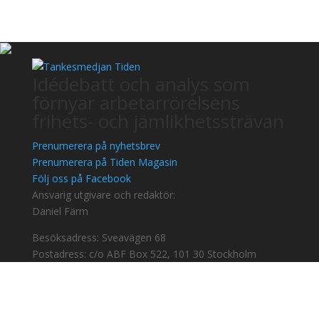
Idédebatt och analys som
förnyar arbetarrörelsens
frihets- och jämlikhetssträvan
Prenumerera på nyhetsbrev
Prenumerera på Tiden Magasin
Följ oss på Facebook
Ansvarig utgivare och redaktör:
Daniel Färm
Besöksadress: Sveavägen 68
Postadress: c/o ABF Box 522, 101 30 Stockholm