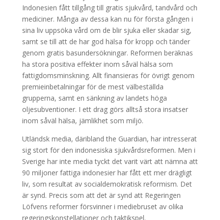
Indonesien fått tillgång till gratis sjukvård, tandvård och
mediciner. Många av dessa kan nu för första gången i
sina liv uppsöka vård om de blir sjuka eller skadar sig,
samt se till att de har god hälsa för kropp och tänder
genom gratis basundersökningar. Reformen beräknas
ha stora positiva effekter inom såväl hälsa som
fattigdomsminskning. Allt finansieras för övrigt genom
premieinbetalningar för de mest välbeställda
grupperna, samt en sänkning av landets höga
oljesubventioner. I ett drag görs alltså stora insatser
inom såväl hälsa, jämlikhet som miljö.
Utländsk media, däribland the Guardian, har intresserat
sig stort för den indonesiska sjukvårdsreformen. Men i
Sverige har inte media tyckt det varit värt att nämna att
90 miljoner fattiga indonesier har fått ett mer drägligt
liv, som resultat av socialdemokratisk reformism. Det
är synd. Precis som att det är synd att Regeringen
Löfvens reformer försvinner i mediebruset av olika
regeringskonstellationer och taktikspel.