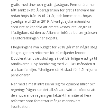
gratis mediciner och gratis glasögon. Pensionärer har
fått sänkt skatt. Åldersgränsen för gratis tandvård har
redan höjts från 19 till 21 år, och kommer att höjas
ytterligare till 23 år 2019. Allvarligt sjuka människor
som inte är kapabla att arbeta kastas inte längre ut
i fattigdom, då den av Alliansen införda bortre gränsen
i sjukförsäkringen har slopats.
I Regeringens nya budget för 2018 går man några steg
längre, genom reformer för 40 miljarder kronor.
Dubblerat tandvårdsbidrag, så det blir billigare att gå till
tandläkaren. Höjt barnbidrag med 200 kr i månaden till
alla barnfamiljer. Ytterligare sänkt skatt för 1,5 miljoner
pensionärer.
När media mest intresserar sig för opinionssiffror och
regeringsfrågan kan det alltså vara värt att påpeka att
den nuvarande regeringen faktiskt har initierat flera
reformer som förbättrar många människors
livssituation.