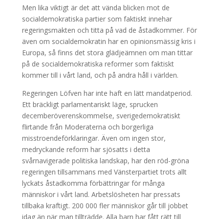
Men lika viktigt är det att vända blicken mot de
socialdemokratiska partier som faktiskt innehar
regeringsmakten och titta på vad de åstadkommer. För
även om socialdemokratin har en opinionsmässig kris i
Europa, så finns det stora glädjeämnen om man tittar
på de socialdemokratiska reformer som faktiskt
kommer till i vårt land, och på andra håll i världen.
Regeringen Löfven har inte haft en lätt mandatperiod.
Ett bräckligt parlamentariskt läge, sprucken
decemberöverenskommelse, sverigedemokratiskt
flirtande från Moderaterna och borgerliga
misstroendeförklaringar. Även om ingen stor,
medryckande reform har sjösatts i detta
svårnavigerade politiska landskap, har den röd-gröna
regeringen tillsammans med Vänsterpartiet trots allt
lyckats åstadkomma förbättringar för många
människor i vårt land. Arbetslösheten har pressats
tillbaka kraftigt. 200 000 fler människor går till jobbet
idag än när man tillträdde. Alla barn har fått rätt till