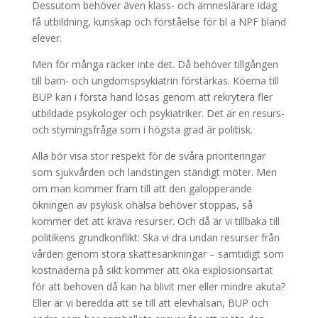
Dessutom behöver även klass- och ämneslärare idag
få utbildning, kunskap och förståelse för bl a NPF bland
elever.
Men för många räcker inte det. Då behöver tillgången
till barn- och ungdomspsykiatrin förstärkas. Köerna till
BUP kan i första hand lösas genom att rekrytera fler
utbildade psykologer och psykiatriker. Det är en resurs-
och styrningsfråga som i högsta grad är politisk.
Alla bör visa stor respekt för de svåra prioriteringar
som sjukvården och landstingen ständigt möter. Men
om man kommer fram till att den galopperande
ökningen av psykisk ohälsa behöver stoppas, så
kommer det att kräva resurser. Och då är vi tillbaka till
politikens grundkonflikt: Ska vi dra undan resurser från
vården genom stora skattesänkningar – samtidigt som
kostnaderna på sikt kommer att öka explosionsartat
för att behoven då kan ha blivit mer eller mindre akuta?
Eller är vi beredda att se till att elevhälsan, BUP och