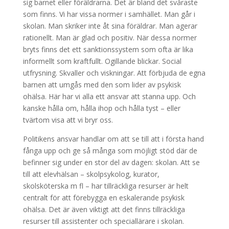
sig barnet eller föräldrarna. Det är bland det svåraste
som finns. Vi har vissa normer i samhället. Man går i
skolan. Man skriker inte åt sina föräldrar. Man agerar
rationellt. Man är glad och positiv. När dessa normer
bryts finns det ett sanktionssystem som ofta är lika
informellt som kraftfullt. Ogillande blickar. Social
utfrysning. Skvaller och viskningar. Att förbjuda de egna
barnen att umgås med den som lider av psykisk
ohälsa. Här har vi alla ett ansvar att stanna upp. Och
kanske hålla om, hålla ihop och hålla tyst – eller
tvärtom visa att vi bryr oss.
Politikens ansvar handlar om att se till att i första hand
fånga upp och ge så många som möjligt stöd där de
befinner sig under en stor del av dagen: skolan. Att se
till att elevhälsan – skolpsykolog, kurator,
skolsköterska m fl – har tillräckliga resurser är helt
centralt för att förebygga en eskalerande psykisk
ohälsa. Det är även viktigt att det finns tillräckliga
resurser till assistenter och speciallärare i skolan.