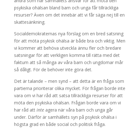
andra som har samhällets ansvar för att möta den
psykiska ohälsan bland barn och unga får tillräckliga
resurser? Även om det innebär att vi får säga nej till en
skattesänkning.
Socialdemokraternas nya förslag om en bred satsning
för att möta psykisk ohälsa är både bra och viktig. Men
vi kommer att behöva utveckla ännu fler och bredare
satsningar för att verkligen komma till rätta med det
faktum att så många av våra barn och ungdomar mår
så dåligt. För de behöver inte göra det.
Det är talande – men synd – att detta är en fråga som
partierna prioriterar olika mycket. För frågan borde inte
vara om vi har råd att satsa tillräckliga resurser för att
möta den psykiska ohälsan. Frågan borde vara om vi
har råd att
inte
agera när våra barn och unga går
under. Därför är samhällets syn på psykisk ohälsa i
högsta grad en både social och politisk fråga.