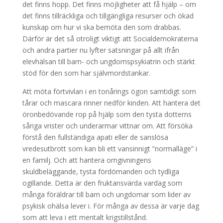
det finns hopp. Det finns möjligheter att få hjälp – om
det finns tillräckliga och tillgängliga resurser och ökad
kunskap om hur vi ska bemöta den som drabbas.
Därför är det så otroligt viktigt att Socialdemokraterna
och andra partier nu lyfter satsningar på allt ifrån
elevhälsan till barn- och ungdomspsykiatrin och stärkt
stöd för den som har självmordstankar.
Att möta förtvivlan i en tonårings ögon samtidigt som
tårar och mascara rinner nedför kinden. Att hantera det
öronbedövande rop på hjälp som den tysta dotterns
såriga vrister och underarmar vittnar om. Att försöka
förstå den fullständiga apati eller de sanslösa
vredesutbrott som kan bli ett vansinnigt ”normalläge” i
en familj. Och att hantera omgivningens
skuldbeläggande, tysta fördömanden och tydliga
ogillande. Detta är den fruktansvärda vardag som
många föräldrar till barn och ungdomar som lider av
psykisk ohälsa lever i. För många av dessa är varje dag
som att leva i ett mentalt krigstillstånd.