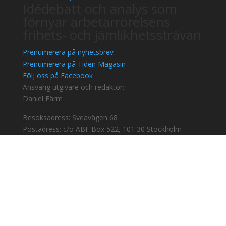
Idédebatt och analys som
förnyar arbetarrörelsens
frihets- och jämlikhetssträvan
Prenumerera på nyhetsbrev
Prenumerera på Tiden Magasin
Följ oss på Facebook
Ansvarig utgivare och redaktör:
Daniel Färm
Besöksadress: Sveavägen 68
Postadress: c/o ABF Box 522, 101 30 Stockholm