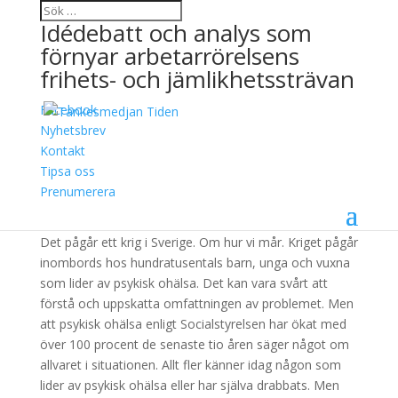
Idédebatt och analys som
förnyar arbetarrörelsens
frihets- och jämlikhetssträvan
Facebook
Psykisk ohälsa är en
Nyhetsbrev
Kontakt
politisk fråga
Tipsa oss
Prenumerera
17 maj, 2018
Det pågår ett krig i Sverige. Om hur vi mår. Kriget pågår
inombords hos hundratusentals barn, unga och vuxna
som lider av psykisk ohälsa. Det kan vara svårt att
förstå och uppskatta omfattningen av problemet. Men
att psykisk ohälsa enligt Socialstyrelsen har ökat med
över 100 procent de senaste tio åren säger något om
allvaret i situationen. Allt fler känner idag någon som
lider av psykisk ohälsa eller har själva drabbats. Men