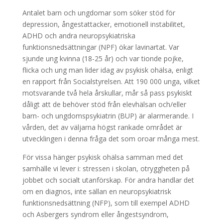
Antalet barn och ungdomar som söker stöd för
depression, ångestattacker, emotionell instabilitet,
ADHD och andra neuropsykiatriska
funktionsnedsättningar (NPF) ökar lavinartat. Var
sjunde ung kvinna (18-25 år) och var tionde pojke,
flicka och ung man lider idag av psykisk ohälsa, enligt
en rapport från Socialstyrelsen. Att 190 000 unga, vilket
motsvarande två hela årskullar, mår så pass psykiskt
dåligt att de behöver stöd från elevhälsan och/eller
barn- och ungdomspsykiatrin (BUP) är alarmerande. I
vården, det av väljarna högst rankade området är
utvecklingen i denna fråga det som oroar många mest.
För vissa hänger psykisk ohälsa samman med det
samhälle vi lever i: stressen i skolan, otryggheten på
jobbet och socialt utanförskap. För andra handlar det
om en diagnos, inte sällan en neuropsykiatrisk
funktionsnedsättning (NFP), som till exempel ADHD
och Asbergers syndrom eller ångestsyndrom,