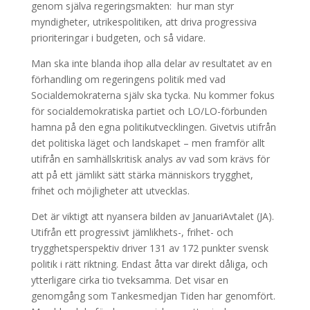
genom själva regeringsmakten: hur man styr
myndigheter, utrikespolitiken, att driva progressiva
prioriteringar i budgeten, och så vidare.
Man ska inte blanda ihop alla delar av resultatet av en
förhandling om regeringens politik med vad
Socialdemokraterna själv ska tycka. Nu kommer fokus
för socialdemokratiska partiet och LO/LO-förbunden
hamna på den egna politikutvecklingen. Givetvis utifrån
det politiska läget och landskapet – men framför allt
utifrån en samhällskritisk analys av vad som krävs för
att på ett jämlikt sätt stärka människors trygghet,
frihet och möjligheter att utvecklas.
Det är viktigt att nyansera bilden av JanuariAvtalet (JA).
Utifrån ett progressivt jämlikhets-, frihet- och
trygghetsperspektiv driver 131 av 172 punkter svensk
politik i rätt riktning. Endast åtta var direkt dåliga, och
ytterligare cirka tio tveksamma. Det visar en
genomgång som Tankesmedjan Tiden har genomfört.