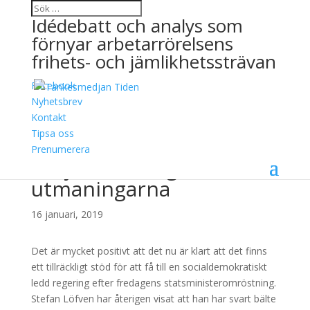
Idédebatt och analys som
förnyar arbetarrörelsens
frihets- och jämlikhetssträvan
Facebook
Positivt att det finns
Nyhetsbrev
Kontakt
tillräckligt stöd för S-
Tipsa oss
ledd regering – men nu
Prenumerera
börjar de riktiga
utmaningarna
16 januari, 2019
Det är mycket positivt att det nu är klart att det finns
ett tillräckligt stöd för att få till en socialdemokratiskt
ledd regering efter fredagens statsministeromröstning.
Stefan Löfven har återigen visat att han har svart bälte