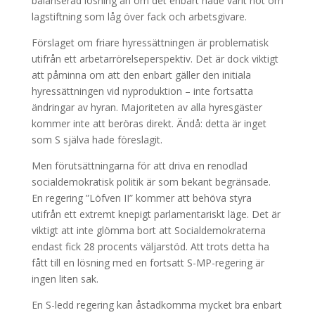
balanserad lösning än om det enbart hade varit hot om
lagstiftning som låg över fack och arbetsgivare.
Förslaget om friare hyressättningen är problematisk
utifrån ett arbetarrörelseperspektiv. Det är dock viktigt
att påminna om att den enbart gäller den initiala
hyressättningen vid nyproduktion – inte fortsatta
ändringar av hyran. Majoriteten av alla hyresgäster
kommer inte att beröras direkt. Ändå: detta är inget
som S själva hade föreslagit.
Men förutsättningarna för att driva en renodlad
socialdemokratisk politik är som bekant begränsade.
En regering ”Löfven II” kommer att behöva styra
utifrån ett extremt knepigt parlamentariskt läge. Det är
viktigt att inte glömma bort att Socialdemokraterna
endast fick 28 procents väljarstöd. Att trots detta ha
fått till en lösning med en fortsatt S-MP-regering är
ingen liten sak.
En S-ledd regering kan åstadkomma mycket bra enbart