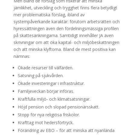
Men bland de förslag som riskerar att minska
jämlikhet, utveckling och trygghet finns flera betydligt
mer problematiska förslag, ibland av
systempåverkande karaktär: förutom arbetsrätten och
hyressättningen även den fördelningsmässiga profilen
på skattesänkningarna. Samtidigt innehåller JA även
skrivningar om att öka kapital- och miljöbeskattningen
och att minska klyftorna. Bland de mest positiva kan
nämnas:
Ökade resurser till välfärden.
Satsning på sjukvården.
Ökade investeringar i infrastruktur.
Familjeveckan börjar införas.
Kraftfulla miljö- och klimatsatsningar.
Höjd pension och slopad pensionärsskatt.
Stopp för nya religiösa friskolor.
Krafttag mot hedersförtryck.
Förändring av EBO – för att minska att nyanlända