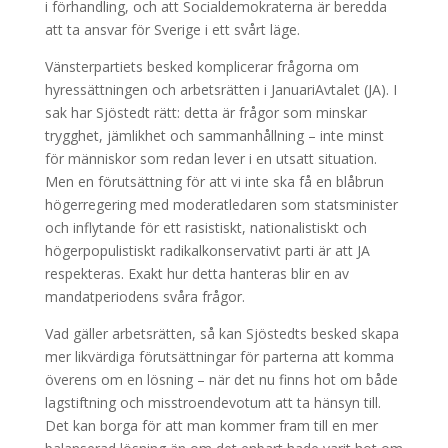
i förhandling, och att Socialdemokraterna är beredda
att ta ansvar för Sverige i ett svårt läge.
Vänsterpartiets besked komplicerar frågorna om
hyressättningen och arbetsrätten i JanuariAvtalet (JA). I
sak har Sjöstedt rätt: detta är frågor som minskar
trygghet, jämlikhet och sammanhållning – inte minst
för människor som redan lever i en utsatt situation.
Men en förutsättning för att vi inte ska få en blåbrun
högerregering med moderatledaren som statsminister
och inflytande för ett rasistiskt, nationalistiskt och
högerpopulistiskt radikalkonservativt parti är att JA
respekteras. Exakt hur detta hanteras blir en av
mandatperiodens svåra frågor.
Vad gäller arbetsrätten, så kan Sjöstedts besked skapa
mer likvärdiga förutsättningar för parterna att komma
överens om en lösning – när det nu finns hot om både
lagstiftning och misstroendevotum att ta hänsyn till.
Det kan borga för att man kommer fram till en mer