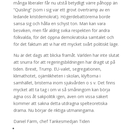
många liberaler får nu utstå betydligt värre påhopp än
”Quisling” (som i sig var ett grovt övertramp av en
ledande kristdemokrat). Högerdebattörerna borde
sansa sig och hålla en schyst ton. Man kan vara
besviken, men får aldrig svika respekten för andra
folkvalda, för det öppna demokratiska samtalet och
för det faktum att vi har ett mycket svårt politiskt läge.
Nu är det dags att blicka framåt. Världen har inte slutat
att snurra för att regeringsbildningen har dragit ut på
tiden. Brexit, Trump. EU-valet, segregationen,
klimathotet, ojämlikheten i skolan, klyftorna i
samhället, bristerna inom sjukvården o s v. Det finns
mycket att ta tag i om vi så småningom kan börja
ägna oss åt sakpolitik igen, även om vissa säkert
kommer att sakna detta utdragna spelteoretiska
drama. Nu börjar de riktiga utmaningarna.
Daniel Färm, chef Tankesmedjan Tiden