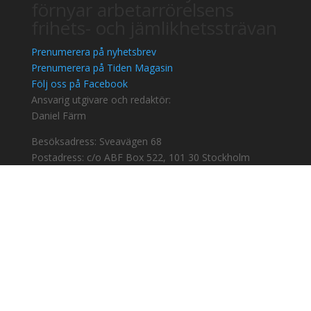
förnyar arbetarrörelsens
frihets- och jämlikhetssträvan
Prenumerera på nyhetsbrev
Prenumerera på Tiden Magasin
Följ oss på Facebook
Ansvarig utgivare och redaktör:
Daniel Färm
Besöksadress: Sveavägen 68
Postadress: c/o ABF Box 522, 101 30 Stockholm