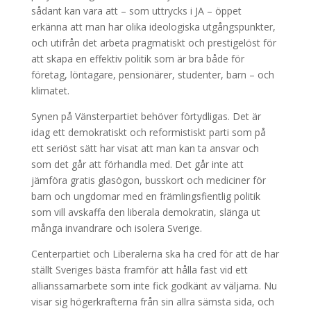
sådant kan vara att – som uttrycks i JA – öppet
erkänna att man har olika ideologiska utgångspunkter,
och utifrån det arbeta pragmatiskt och prestigelöst för
att skapa en effektiv politik som är bra både för
företag, löntagare, pensionärer, studenter, barn – och
klimatet.
Synen på Vänsterpartiet behöver förtydligas. Det är
idag ett demokratiskt och reformistiskt parti som på
ett seriöst sätt har visat att man kan ta ansvar och
som det går att förhandla med. Det går inte att
jämföra gratis glasögon, busskort och mediciner för
barn och ungdomar med en främlingsfientlig politik
som vill avskaffa den liberala demokratin, slänga ut
många invandrare och isolera Sverige.
Centerpartiet och Liberalerna ska ha cred för att de har
ställt Sveriges bästa framför att hålla fast vid ett
allianssamarbete som inte fick godkänt av väljarna. Nu
visar sig högerkrafterna från sin allra sämsta sida, och