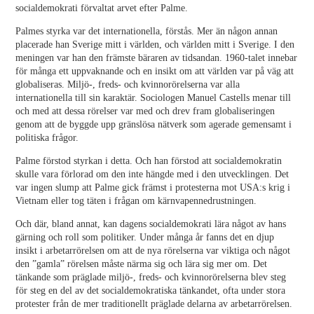
socialdemokrati förvaltat arvet efter Palme.
Palmes styrka var det internationella, förstås. Mer än någon annan
placerade han Sverige mitt i världen, och världen mitt i Sverige. I den
meningen var han den främste bäraren av tidsandan. 1960-talet innebar
för många ett uppvaknande och en insikt om att världen var på väg att
globaliseras. Miljö-, freds- och kvinnorörelserna var alla
internationella till sin karaktär. Sociologen Manuel Castells menar till
och med att dessa rörelser var med och drev fram globaliseringen
genom att de byggde upp gränslösa nätverk som agerade gemensamt i
politiska frågor.
Palme förstod styrkan i detta. Och han förstod att socialdemokratin
skulle vara förlorad om den inte hängde med i den utvecklingen. Det
var ingen slump att Palme gick främst i protesterna mot USA:s krig i
Vietnam eller tog täten i frågan om kärnvapennedrustningen.
Och där, bland annat, kan dagens socialdemokrati lära något av hans
gärning och roll som politiker. Under många år fanns det en djup
insikt i arbetarrörelsen om att de nya rörelserna var viktiga och något
den ”gamla” rörelsen måste närma sig och lära sig mer om. Det
tänkande som präglade miljö-, freds- och kvinnorörelserna blev steg
för steg en del av det socialdemokratiska tänkandet, ofta under stora
protester från de mer traditionellt präglade delarna av arbetarrörelsen.