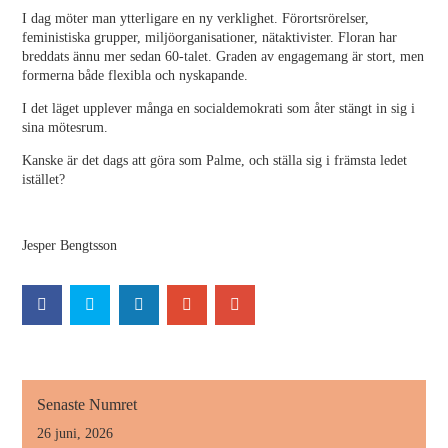
I dag möter man ytterligare en ny verklighet. Förortsrörelser,
feministiska grupper, miljöorganisationer, nätaktivister. Floran har
breddats ännu mer sedan 60-talet. Graden av engagemang är stort, men
formerna både flexibla och nyskapande.
I det läget upplever många en socialdemokrati som åter stängt in sig i
sina mötesrum.
Kanske är det dags att göra som Palme, och ställa sig i främsta ledet
istället?
Jesper Bengtsson
Senaste Numret
26 juni, 2026