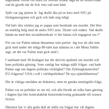
någotsånär vuxna vid tiden för mordet brukar säga att de minns exakt
vad de gjorde när de fick veta vad som hänt.
Själv var jag sjutton år. Jag skulle åka på en kurs med SSU på
lördagsmorgonen och gick och lade mig tidigt.
Vid halv åtta väcktes jag av pappa som berättade om mordet. Det blev
en märklig helg med de andra SSU:arna. Dyster och osäker. Vad skulle
hända nu med den socialdemokrati vi lärt känna och engagerat oss i?
För oss var Palme nästan detsamma som partiet. Jag tror att alla som
gick med under det tidiga 80-talet kan stämma in i det Mona Sahlin
sagt; att det var Palme man gick med i.
I samband med 30-årsdagen har det skrivits spaltmil om mordet och
hans politiska gärning. Som vanligt har många ställt frågan: vad hade
Palme sagt om dagens politiska verklighet? Om flyktingkatastrofen?
EU-frågorna? USA:s roll i världspolitiken? De nya ojämlikheterna?
Det är viktiga områden att diskutera, men en ganska meningslös fråga.
Palme var en politiker av sin tid, och alla försök att tolka hans gärning
i dagens ljus blir kontrafaktisk historieskrivning gränsande till science
fiction.
Däremot har vi alla goda skäl att ställa oss frågan hur väl dagens