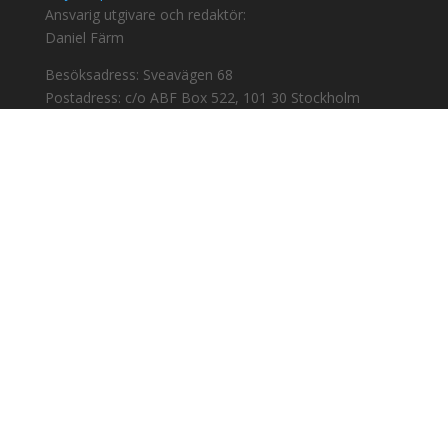
Ansvarig utgivare och redaktör:
Daniel Färm
Besöksadress: Sveavägen 68
Postadress: c/o ABF Box 522, 101 30 Stockholm