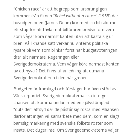
“Chicken race” är ett begrepp som ursprungligen
kommer från filmen “
Rebel without a cause
” (1955) där
huvudpersonen (James Dean) kör med sin bil rakt mot
ett stup för att tävla mot bilföraren bredvid om vem
som vågar köra närmst kanten utan att kasta sig ur
bilen. På liknande sätt verkar nu vinterns politiska
rysare bli vem som blinkar först när budgetvoteringen
drar allt närmare. Regeringen eller
Sverigedemokraterna. Vem vågar köra närmast kanten
av ett nyval? Det finns all anledning att utmana
Sverigedemokraterna i den här grenen.
Budgeten är framlagd och förslaget har även stöd av
Vänsterpartiet. Sverigedemokraterna ska inte ges
chansen att komma undan med en självstämplad
“outsider” attityd där de påstår sig rösta med Alliansen
därför att ingen vill samarbete med dem, som en slags
barnslig markering med svenska folkets röster som
insats. Det duger inte! Om Sverigedemokraterna väljer