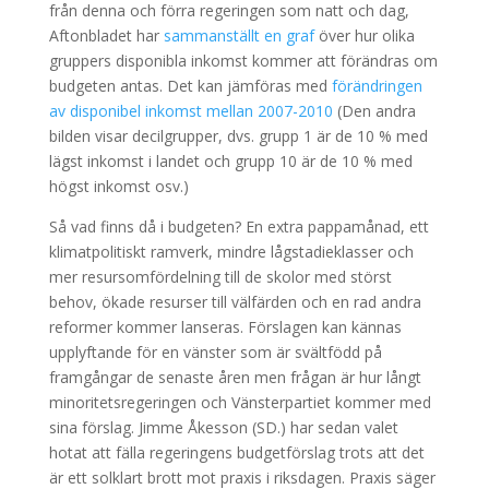
från denna och förra regeringen som natt och dag,
Aftonbladet har
sammanställt en graf
över hur olika
gruppers disponibla inkomst kommer att förändras om
budgeten antas. Det kan jämföras med
förändringen
av disponibel inkomst mellan 2007-2010
(Den andra
bilden visar decilgrupper, dvs. grupp 1 är de 10 % med
lägst inkomst i landet och grupp 10 är de 10 % med
högst inkomst osv.)
Så vad finns då i budgeten? En extra pappamånad, ett
klimatpolitiskt ramverk, mindre lågstadieklasser och
mer resursomfördelning till de skolor med störst
behov, ökade resurser till välfärden och en rad andra
reformer kommer lanseras. Förslagen kan kännas
upplyftande för en vänster som är svältfödd på
framgångar de senaste åren men frågan är hur långt
minoritetsregeringen och Vänsterpartiet kommer med
sina förslag. Jimme Åkesson (SD.) har sedan valet
hotat att fälla regeringens budgetförslag trots att det
är ett solklart brott mot praxis i riksdagen. Praxis säger