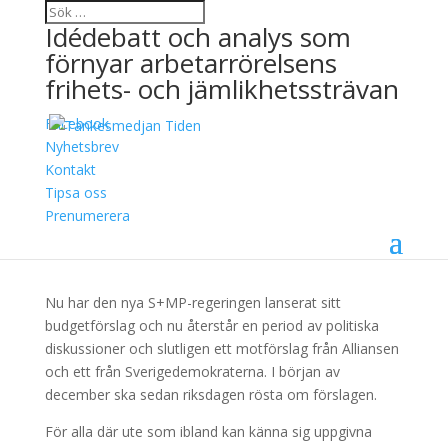
Idédebatt och analys som
förnyar arbetarrörelsens
frihets- och jämlikhetssträvan
Facebook
Nu börjar vinterns
Nyhetsbrev
Kontakt
”chicken race” mot
Tipsa oss
Sverigedemokraterna
Prenumerera
24 oktober, 2014
Nu har den nya S+MP-regeringen lanserat sitt
budgetförslag och nu återstår en period av politiska
diskussioner och slutligen ett motförslag från Alliansen
och ett från Sverigedemokraterna. I början av
december ska sedan riksdagen rösta om förslagen.
För alla där ute som ibland kan känna sig uppgivna