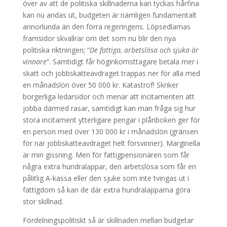
över av att de politiska skillnaderna kan tyckas hårfina
kan nu andas ut, budgeten är nämligen fundamentalt
annorlunda än den förra regeringens. Löpsedlarnas
framsidor skvallrar om det som nu blir den nya
politiska riktningen; “
De fattiga, arbetslösa och sjuka är
vinnare
”. Samtidigt får höginkomsttagare betala mer i
skatt och jobbskatteavdraget trappas ner för alla med
en månadslön över 50 000 kr. Katastrof! Skriker
borgerliga ledarsidor och menar att incitamenten att
jobba därmed rasar, samtidigt kan man fråga sig hur
stora incitament ytterligare pengar i plånboken ger för
en person med över 130 000 kr i månadslön (gränsen
för när jobbskatteavdraget helt försvinner). Marginella
är min gissning. Men för fattigpensionären som får
några extra hundralappar, den arbetslösa som får en
pålitlig A-kassa eller den sjuke som inte tvingas ut i
fattigdom så kan de där extra hundralapparna göra
stor skillnad.
Fördelningspolitiskt så är skillnaden mellan budgetar