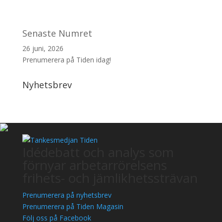
Senaste Numret
26 juni, 2026
Prenumerera på Tiden idag!
Nyhetsbrev
Idédebatt och analys som
förnyar arbetarrörelsens
frihets- och jämlikhetssträvan
Prenumerera på nyhetsbrev
Prenumerera på Tiden Magasin
Följ oss på Facebook