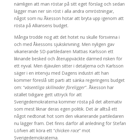
nämligen att man röstar på sitt eget förslag och sedan
lägger man ner sin röst i alla andra omröstningar,
något som nu Åkesson hotar att bryta upp igenom att
rösta på Alliansens budget.
Många trodde nog att det hotet nu skulle försvinna i
och med Åkessons sjukskrivning. Men nyligen gav
vikarierande SD-partiledaren Mattias Karlsson ett
liknande besked och återuppväckte därmed risken för
ett nyval. Men djävulen sitter i detaljerna och Karlsson
säger i en intervju med Dagens industri att han
kommer föreslå sitt parti att sänka regeringens budget
om: “
väsentliga skillnader föreligger
”. Åkesson har
istället tidigare gett uttryck för att
Sverigedemokraterna kommer rösta på det alternativ
som mest liknar deras egen politik. Det är alltså ett
något nedtonat hot som den vikarierande partiledaren
nu lägger fram. Det finns därför all anledning för Stefan
Löfven att köra ett “
chicken race
” mot
Sverigedemokraterna.