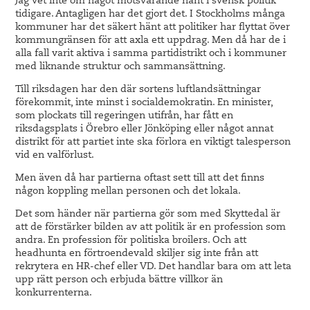
Jag vet inte om något motsvarande hänt i svensk politik
tidigare. Antagligen har det gjort det. I Stockholms många
kommuner har det säkert hänt att politiker har flyttat över
kommungränsen för att axla ett uppdrag. Men då har de i
alla fall varit aktiva i samma partidistrikt och i kommuner
med liknande struktur och sammansättning.
Till riksdagen har den där sortens luftlandsättningar
förekommit, inte minst i socialdemokratin. En minister,
som plockats till regeringen utifrån, har fått en
riksdagsplats i Örebro eller Jönköping eller något annat
distrikt för att partiet inte ska förlora en viktigt talesperson
vid en valförlust.
Men även då har partierna oftast sett till att det finns
någon koppling mellan personen och det lokala.
Det som händer när partierna gör som med Skyttedal är
att de förstärker bilden av att politik är en profession som
andra. En profession för politiska broilers. Och att
headhunta en förtroendevald skiljer sig inte från att
rekrytera en HR-chef eller VD. Det handlar bara om att leta
upp rätt person och erbjuda bättre villkor än
konkurrenterna.