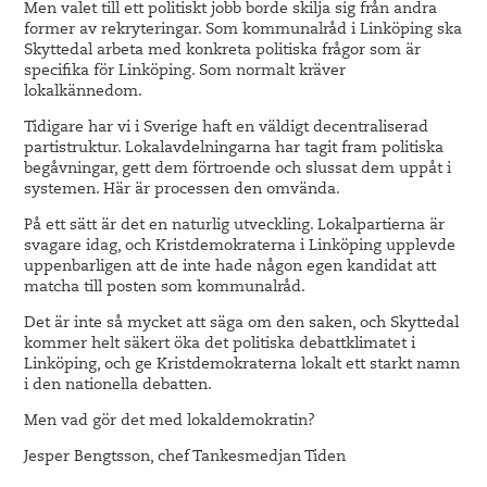
Men valet till ett politiskt jobb borde skilja sig från andra
former av rekryteringar. Som kommunalråd i Linköping ska
Skyttedal arbeta med konkreta politiska frågor som är
specifika för Linköping. Som normalt kräver
lokalkännedom.
Tidigare har vi i Sverige haft en väldigt decentraliserad
partistruktur. Lokalavdelningarna har tagit fram politiska
begåvningar, gett dem förtroende och slussat dem uppåt i
systemen. Här är processen den omvända.
På ett sätt är det en naturlig utveckling. Lokalpartierna är
svagare idag, och Kristdemokraterna i Linköping upplevde
uppenbarligen att de inte hade någon egen kandidat att
matcha till posten som kommunalråd.
Det är inte så mycket att säga om den saken, och Skyttedal
kommer helt säkert öka det politiska debattklimatet i
Linköping, och ge Kristdemokraterna lokalt ett starkt namn
i den nationella debatten.
Men vad gör det med lokaldemokratin?
Jesper Bengtsson, chef Tankesmedjan Tiden