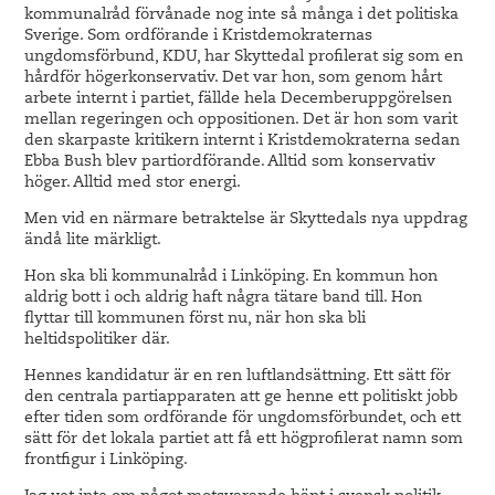
kommunalråd förvånade nog inte så många i det politiska
Sverige. Som ordförande i Kristdemokraternas
ungdomsförbund, KDU, har Skyttedal profilerat sig som en
hårdför högerkonservativ. Det var hon, som genom hårt
arbete internt i partiet, fällde hela Decemberuppgörelsen
mellan regeringen och oppositionen. Det är hon som varit
den skarpaste kritikern internt i Kristdemokraterna sedan
Ebba Bush blev partiordförande. Alltid som konservativ
höger. Alltid med stor energi.
Men vid en närmare betraktelse är Skyttedals nya uppdrag
ändå lite märkligt.
Hon ska bli kommunalråd i Linköping. En kommun hon
aldrig bott i och aldrig haft några tätare band till. Hon
flyttar till kommunen först nu, när hon ska bli
heltidspolitiker där.
Hennes kandidatur är en ren luftlandsättning. Ett sätt för
den centrala partiapparaten att ge henne ett politiskt jobb
efter tiden som ordförande för ungdomsförbundet, och ett
sätt för det lokala partiet att få ett högprofilerat namn som
frontfigur i Linköping.