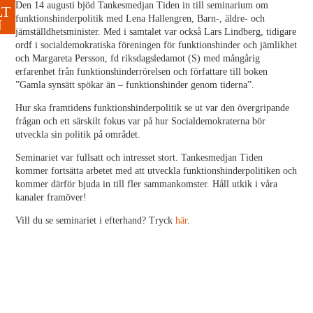
Den 14 augusti bjöd Tankesmedjan Tiden in till seminarium om
funktionshinderpolitik med Lena Hallengren, Barn-, äldre- och
jämställdhetsminister. Med i samtalet var också Lars Lindberg, tidigare
ordf i socialdemokratiska föreningen för funktionshinder och jämlikhet
och Margareta Persson, fd riksdagsledamot (S) med mångårig
erfarenhet från funktionshinderrörelsen och författare till boken
”Gamla synsätt spökar än – funktionshinder genom tiderna”.
Hur ska framtidens funktionshinderpolitik se ut var den övergripande
frågan och ett särskilt fokus var på hur Socialdemokraterna bör
utveckla sin politik på området.
Seminariet var fullsatt och intresset stort. Tankesmedjan Tiden
kommer fortsätta arbetet med att utveckla funktionshinderpolitiken och
kommer därför bjuda in till fler sammankomster. Håll utkik i våra
kanaler framöver!
Vill du se seminariet i efterhand? Tryck
här
.