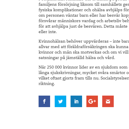
familjens försörjning liksom till samhällets g
fysiska komplikationer och ohälsa avhjälps för 
om personen väntar barn eller har besvär kopp
försvårar människors vardag och arbetsliv beh
för att avhjälpa just de besvären. Detta mås
eller inte.
Kvinnohälsan behöver uppvärderas – inte bara
allvar med att föräldraförsäkringen ska kunna 
kvinnor och män ska motverkas och om vi vill
satsningar på jämställd hälsa och vård.
När 250 000 kvinnor lider av en sjukdom som end
långa sjukskrivningar, mycket svåra smärtor o
vilket oftast gjorts fram tills nu. Socialstyrel
riktning.