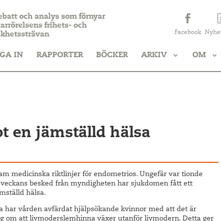
ebatt och analys som förnyar
arrörelsens frihets- och
Facebook
Nyhe
ikhetssträvan
GA IN
RAPPORTER
BÖCKER
ARKIV
OM
ot en jämställd hälsa
fram medicinska riktlinjer för endometrios. Ungefär var tionde
 veckans besked från myndigheten har sjukdomen fått ett
ämställd hälsa.
ta har vården avfärdat hjälpsökande kvinnor med att det är
sig om att livmoderslemhinna växer utanför livmodern. Detta ger