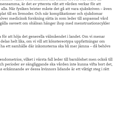
emensamma, är det av yttersta vikt att vården verkar för att
alla. När fysiken brister måste det gå att vara sjukskriven – även
lat till en livmoder. Och när komplikationer och sjukdomar
över medicinsk forskning sätta in som leder till anpassad vård
te gälla oavsett om ohälsan hänger ihop med menstruationscykler
 för att höja det generella välmåendet i landet. Om vi menar
delas helt lika, om vi vill att könstereotypa uppfattningar om
 ha ett samhälle där inkomsterna ska bli mer jämna – då behövs
ometrios, vilket i värsta fall leder till barnlöshet men också till
ch perioder av sängliggande ska vården inte kunna vifta bort det,
sens erkännande av dessa kvinnors lidande är ett viktigt steg i rätt