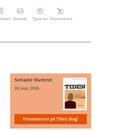
tsbrev
Kontakt
Tipsa oss
Prenumerera
Senaste Numret
26 juni, 2026
Prenumerera på Tiden idag!