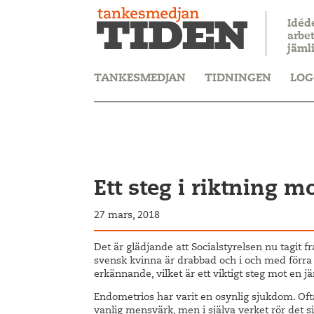
Idéd
arbet
jäml
TANKESMEDJAN
TIDNINGEN
LOG
Ett steg i riktning m
27 mars, 2018
Det är glädjande att Socialstyrelsen nu tagit 
svensk kvinna är drabbad och i och med förra
erkännande, vilket är ett viktigt steg mot en j
Endometrios har varit en osynlig sjukdom. Of
vanlig mensvärk, men i själva verket rör det 