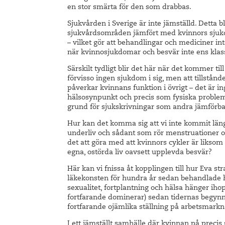
en stor smärta för den som drabbas.
Sjukvården i Sverige är inte jämställd. Detta b
sjukvårdsområden jämfört med kvinnors sjuk
– vilket gör att behandlingar och mediciner inte
när kvinnosjukdomar och besvär inte ens kla
Särskilt tydligt blir det här när det kommer ti
förvisso ingen sjukdom i sig, men att tillstån
påverkar kvinnans funktion i övrigt – det är in
hälsosynpunkt och precis som fysiska problem
grund för sjukskrivningar som andra jämförba
Hur kan det komma sig att vi inte kommit längr
underliv och sådant som rör menstruationer och 
det att göra med att kvinnors cykler är liksom 
egna, ostörda liv oavsett upplevda besvär?
Här kan vi fnissa åt kopplingen till hur Eva st
läkekonsten för hundra år sedan behandlade
sexualitet, fortplantning och hälsa hänger i
fortfarande dominerar) sedan tidernas begynn
fortfarande ojämlika ställning på arbetsmark
I ett jämställt samhälle där kvinnan på preci