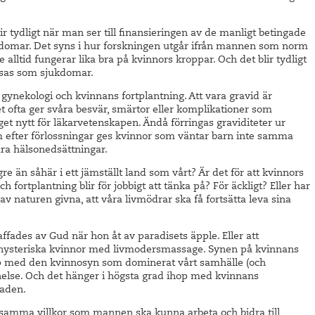
lir tydligt när man ser till finansieringen av de manligt betingade
domar. Det syns i hur forskningen utgår ifrån mannen som norm
 alltid fungerar lika bra på kvinnors kroppar. Och det blir tydligt
ssas som sjukdomar.
ll gynekologi och kvinnans fortplantning. Att vara gravid är
det ofta ger svåra besvär, smärtor eller komplikationer som
get nytt för läkarvetenskapen. Ändå förringas graviditeter ur
 efter förlossningar ges kvinnor som väntar barn inte samma
ra hälsonedsättningar.
e än såhär i ett jämställt land som vårt? Är det för att kvinnors
fortplantning blir för jobbigt att tänka på? För äckligt? Eller har
av naturen givna, att våra livmödrar ska få fortsätta leva sina
raffades av Gud när hon åt av paradisets äpple. Eller att
 hysteriska kvinnor med livmodersmassage. Synen på kvinnans
hop med den kvinnosyn som dominerat vårt samhälle (och
else. Och det hänger i högsta grad ihop med kvinnans
naden.
s samma villkor som mannen ska kunna arbeta och bidra till