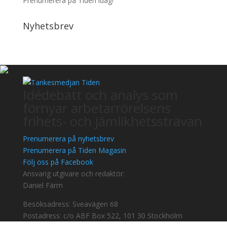
Prenumerera på Tiden idag!
Nyhetsbrev
Idédebatt och analys som
förnyar arbetarrörelsens
frihets- och jämlikhetssträvan
Prenumerera på nyhetsbrev
Prenumerera på Tiden Magasin
Följ oss på Facebook
Ansvarig utgivare och redaktör:
Daniel Färm
Besöksadress: Sveavägen 68
Postadress: c/o ABF Box 522, 101 30 Stockholm