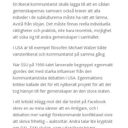
En liberal kommunitarist skulle lägga till att en sådan
gemenskapernas samvaro också kräver att alla
individer i de subkulturerna måste ha rätt att lämna.
Avstå från slöjan. Det måste finnas reella individuella
rättigheter och praktisk, inte bara teoretisk, möjlighet
att söka sig till andra gemenskaper i samhället.
I USA är till exempel filosofen Michael Walzer både
vänsterliberal och kommunitarist på samma gång.
När SSU på 1990-talet lanserade begreppet egenmakt
gjordes det med starka influenser från den
kommunitaristiska debatten i USA. Egenmaktens
kritiker kallade det för ett nyliberalt projekt för att det
tog hänsyn till fler gemenskaper än den stora staten.
I ett kritiskt inlägg mot det där testet på Facebook
skrev en av mina vänner att en rimligare, och i
debatten mer vanligt förekommande konfliktaxel vore
att skriva frihetlig – auktoritär. Andra talar lite kryptiskt
om GAL-TAN-skalan, som i dag klyver höger-