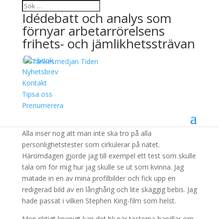
Idédebatt och analys som
förnyar arbetarrörelsens
frihets- och jämlikhetssträvan
Facebook
Ett ovanligt korkat
Nyhetsbrev
Kontakt
Facebook-test
Tipsa oss
Prenumerera
14 februari, 2018
Alla inser nog att man inte ska tro på alla
personlighetstester som cirkulerar på nätet.
Häromdagen gjorde jag till exempel ett test som skulle
tala om för mig hur jag skulle se ut som kvinna. Jag
matade in en av mina profilbilder och fick upp en
redigerad bild av en långhårig och lite skäggig bebis. Jag
hade passat i vilken Stephen King-film som helst.
Men riktigt knepigt kan det bli när testerna handlar om