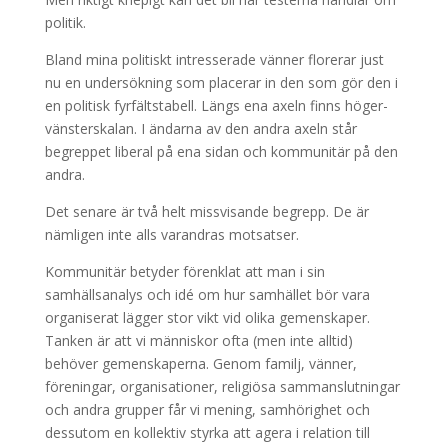
politik.
Bland mina politiskt intresserade vänner florerar just
nu en undersökning som placerar in den som gör den i
en politisk fyrfältstabell. Längs ena axeln finns höger-
vänsterskalan. I ändarna av den andra axeln står
begreppet liberal på ena sidan och kommunitär på den
andra.
Det senare är två helt missvisande begrepp. De är
nämligen inte alls varandras motsatser.
Kommunitär betyder förenklat att man i sin
samhällsanalys och idé om hur samhället bör vara
organiserat lägger stor vikt vid olika gemenskaper.
Tanken är att vi människor ofta (men inte alltid)
behöver gemenskaperna. Genom familj, vänner,
föreningar, organisationer, religiösa sammanslutningar
och andra grupper får vi mening, samhörighet och
dessutom en kollektiv styrka att agera i relation till