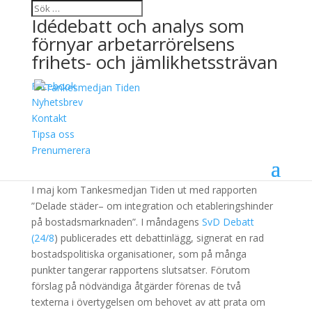
Idédebatt och analys som
förnyar arbetarrörelsens
frihets- och jämlikhetssträvan
Facebook
Bostadsmarknaden –
Nyhetsbrev
Kontakt
inte för resurssvaga
Tipsa oss
Prenumerera
27 augusti, 2015
I maj kom Tankesmedjan Tiden ut med rapporten
”Delade städer– om integration och etableringshinder
på bostadsmarknaden”. I måndagens
SvD Debatt
(24/8
) publicerades ett debattinlägg, signerat en rad
bostadspolitiska organisationer, som på många
punkter tangerar rapportens slutsatser. Förutom
förslag på nödvändiga åtgärder förenas de två
texterna i övertygelsen om behovet av att prata om