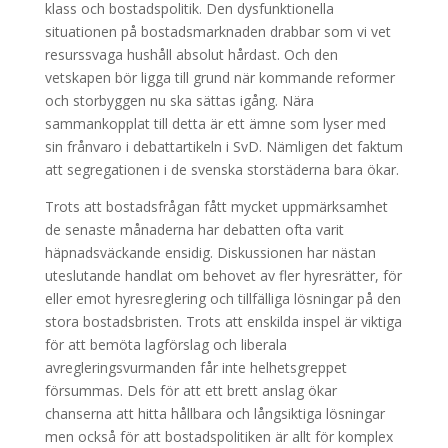
klass och bostadspolitik. Den dysfunktionella
situationen på bostadsmarknaden drabbar som vi vet
resurssvaga hushåll absolut hårdast. Och den
vetskapen bör ligga till grund när kommande reformer
och storbyggen nu ska sättas igång. Nära
sammankopplat till detta är ett ämne som lyser med
sin frånvaro i debattartikeln i SvD. Nämligen det faktum
att segregationen i de svenska storstäderna bara ökar.
Trots att bostadsfrågan fått mycket uppmärksamhet
de senaste månaderna har debatten ofta varit
häpnadsväckande ensidig. Diskussionen har nästan
uteslutande handlat om behovet av fler hyresrätter, för
eller emot hyresreglering och tillfälliga lösningar på den
stora bostadsbristen. Trots att enskilda inspel är viktiga
för att bemöta lagförslag och liberala
avregleringsvurmanden får inte helhetsgreppet
försummas. Dels för att ett brett anslag ökar
chanserna att hitta hållbara och långsiktiga lösningar
men också för att bostadspolitiken är allt för komplex