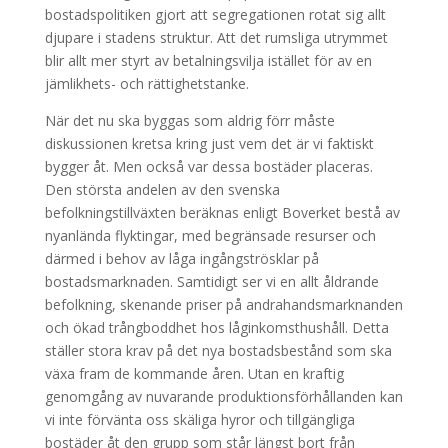
bostadspolitiken gjort att segregationen rotat sig allt
djupare i stadens struktur. Att det rumsliga utrymmet
blir allt mer styrt av betalningsvilja istället för av en
jämlikhets- och rättighetstanke.
När det nu ska byggas som aldrig förr måste
diskussionen kretsa kring just vem det är vi faktiskt
bygger åt. Men också var dessa bostäder placeras.
Den största andelen av den svenska
befolkningstillväxten beräknas enligt Boverket bestå av
nyanlända flyktingar, med begränsade resurser och
därmed i behov av låga ingångströsklar på
bostadsmarknaden. Samtidigt ser vi en allt åldrande
befolkning, skenande priser på andrahandsmarknanden
och ökad trångboddhet hos låginkomsthushåll. Detta
ställer stora krav på det nya bostadsbestånd som ska
växa fram de kommande åren. Utan en kraftig
genomgång av nuvarande produktionsförhållanden kan
vi inte förvänta oss skäliga hyror och tillgängliga
bostäder åt den grupp som står längst bort från