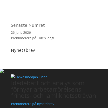
Senaste Numret
26 juni, 2026
Prenumerera på Tiden idag!
Nyhetsbrev
Idédebatt och analys som
förnyar arbetarrörelsens
frihets- och jämlikhetssträvan
Prenumerera på nyhetsbrev