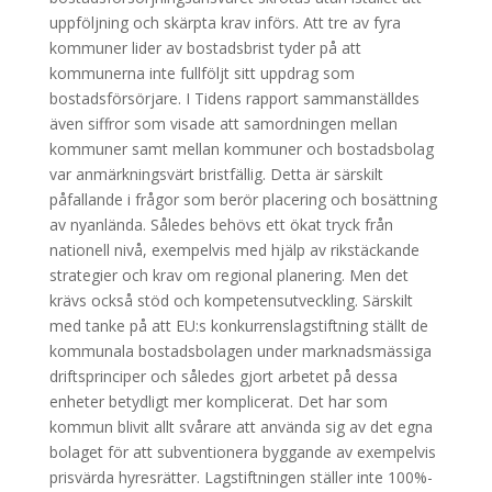
uppföljning och skärpta krav införs. Att tre av fyra
kommuner lider av bostadsbrist tyder på att
kommunerna inte fullföljt sitt uppdrag som
bostadsförsörjare. I Tidens rapport sammanställdes
även siffror som visade att samordningen mellan
kommuner samt mellan kommuner och bostadsbolag
var anmärkningsvärt bristfällig. Detta är särskilt
påfallande i frågor som berör placering och bosättning
av nyanlända. Således behövs ett ökat tryck från
nationell nivå, exempelvis med hjälp av rikstäckande
strategier och krav om regional planering. Men det
krävs också stöd och kompetensutveckling. Särskilt
med tanke på att EU:s konkurrenslagstiftning ställt de
kommunala bostadsbolagen under marknadsmässiga
driftsprinciper och således gjort arbetet på dessa
enheter betydligt mer komplicerat. Det har som
kommun blivit allt svårare att använda sig av det egna
bolaget för att subventionera byggande av exempelvis
prisvärda hyresrätter. Lagstiftningen ställer inte 100%-