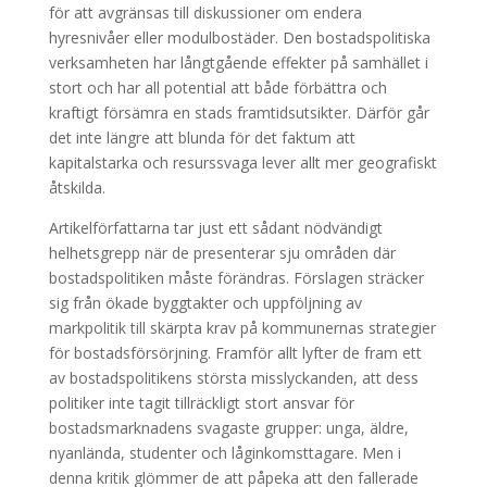
för att avgränsas till diskussioner om endera
hyresnivåer eller modulbostäder. Den bostadspolitiska
verksamheten har långtgående effekter på samhället i
stort och har all potential att både förbättra och
kraftigt försämra en stads framtidsutsikter. Därför går
det inte längre att blunda för det faktum att
kapitalstarka och resurssvaga lever allt mer geografiskt
åtskilda.
Artikelförfattarna tar just ett sådant nödvändigt
helhetsgrepp när de presenterar sju områden där
bostadspolitiken måste förändras. Förslagen sträcker
sig från ökade byggtakter och uppföljning av
markpolitik till skärpta krav på kommunernas strategier
för bostadsförsörjning. Framför allt lyfter de fram ett
av bostadspolitikens största misslyckanden, att dess
politiker inte tagit tillräckligt stort ansvar för
bostadsmarknadens svagaste grupper: unga, äldre,
nyanlända, studenter och låginkomsttagare. Men i
denna kritik glömmer de att påpeka att den fallerade