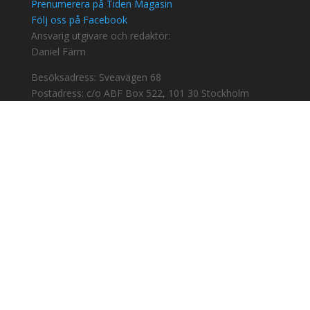
Prenumerera på Tiden Magasin
Följ oss på Facebook
Ansvarig utgivare och redaktör:
Daniel Färm
Besöksadress: Sveavägen 68
Postadress: c/o ABF Box 522, 101 30 Stockholm