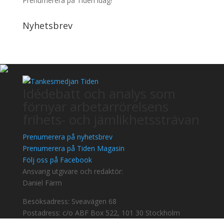
Prenumerera på Tiden idag!
Nyhetsbrev
Idédebatt och analys som
förnyar arbetarrörelsens
frihets- och jämlikhetssträvan
Prenumerera på nyhetsbrev
Prenumerera på Tiden Magasin
Följ oss på Facebook
Ansvarig utgivare och redaktör:
Daniel Färm
Besöksadress: Sveavägen 68
Postadress: c/o ABF Box 522, 101 30 Stockholm