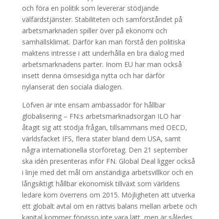
och föra en politik som levererar stödjande
välfärdstjänster. Stabiliteten och samförståndet på
arbetsmarknaden spiller över på ekonomi och
samhällsklimat. Därför kan man förstå den politiska
maktens intresse i att underhålla en bra dialog med
arbetsmarknadens parter. Inom EU har man också
insett denna ömsesidiga nytta och har därför
nylanserat den sociala dialogen.
Löfven är inte ensam ambassadör för hållbar
globalisering – FN:s arbetsmarknadsorgan ILO har
åtagit sig att stödja frågan, tillsammans med OECD,
världsfacket IFS, flera stater bland dem USA, samt
några internationella storföretag. Den 21 september
ska idén presenteras inför FN. Global Deal ligger också
i linje med det mål om anständiga arbetsvillkor och en
långsiktigt hållbar ekonomisk tillväxt som världens
ledare kom överrens om 2015. Möjligheten att utverka
ett globalt avtal om en rättvis balans mellan arbete och
kapital kommer förvisso inte vara lätt, men är således