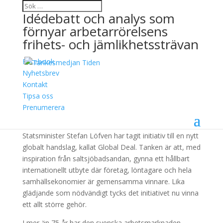
Idédebatt och analys som
förnyar arbetarrörelsens
frihets- och jämlikhetssträvan
Facebook
Allt större intresse för
Nyhetsbrev
Kontakt
rättvis globalisering
Tipsa oss
Prenumerera
6 september, 2016
Statsminister Stefan Löfven har tagit initiativ till en nytt
globalt handslag, kallat Global Deal. Tanken är att, med
inspiration från saltsjöbadsandan, gynna ett hållbart
internationellt utbyte där företag, löntagare och hela
samhällsekonomier är gemensamma vinnare. Lika
glädjande som nödvändigt tycks det initiativet nu vinna
ett allt större gehör.
I mer än 75 år har den svenska arbetsmarknaden