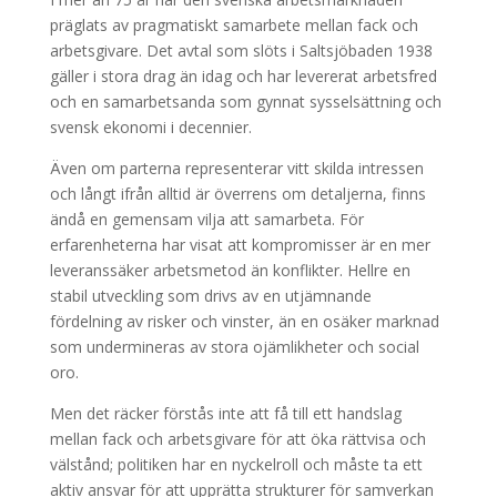
präglats av pragmatiskt samarbete mellan fack och
arbetsgivare. Det avtal som slöts i Saltsjöbaden 1938
gäller i stora drag än idag och har levererat arbetsfred
och en samarbetsanda som gynnat sysselsättning och
svensk ekonomi i decennier.
Även om parterna representerar vitt skilda intressen
och långt ifrån alltid är överrens om detaljerna, finns
ändå en gemensam vilja att samarbeta. För
erfarenheterna har visat att kompromisser är en mer
leveranssäker arbetsmetod än konflikter. Hellre en
stabil utveckling som drivs av en utjämnande
fördelning av risker och vinster, än en osäker marknad
som undermineras av stora ojämlikheter och social
oro.
Men det räcker förstås inte att få till ett handslag
mellan fack och arbetsgivare för att öka rättvisa och
välstånd; politiken har en nyckelroll och måste ta ett
aktiv ansvar för att upprätta strukturer för samverkan