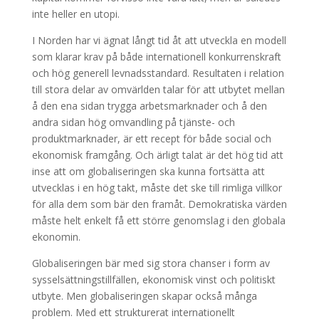
inte heller en utopi.
I Norden har vi ägnat långt tid åt att utveckla en modell
som klarar krav på både internationell konkurrenskraft
och hög generell levnadsstandard. Resultaten i relation
till stora delar av omvärlden talar för att utbytet mellan
å den ena sidan trygga arbetsmarknader och å den
andra sidan hög omvandling på tjänste- och
produktmarknader, är ett recept för både social och
ekonomisk framgång. Och ärligt talat är det hög tid att
inse att om globaliseringen ska kunna fortsätta att
utvecklas i en hög takt, måste det ske till rimliga villkor
för alla dem som bär den framåt. Demokratiska värden
måste helt enkelt få ett större genomslag i den globala
ekonomin.
Globaliseringen bär med sig stora chanser i form av
sysselsättningstillfällen, ekonomisk vinst och politiskt
utbyte. Men globaliseringen skapar också många
problem. Med ett strukturerat internationellt