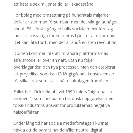
att betala sex miljoner dollar i skadestånd.
För bolag med omsättning på hundratals miljarder
dollar är summan försumbar, men det viktiga är något
annat. För första gången hålls sociala medieföretag
juridiskt ansvariga för hur deras tjänster är utformade.
Det kan låta torrt, men det är ändå en liten revolution.
Domen kommer inte att förändra plattformarnas
affärsmodeller över en natt, utan nu följer
överklaganden och nya processer. Men den etablerar
ett prejudikat som kan få långtgående konsekvenser
för vilka krav som ställs på techbolagen framöver.
Fallet har därför liknats vid 1990-talets ”big tobacco
moment”, som innebar en historisk uppgörelse med
tobaksindustrins ansvar för produkternas negativa
hälsoeffekter.
Under lång tid har sociala medieföretagen kunnat
hävda att de bara tillhandahåller neutral digital