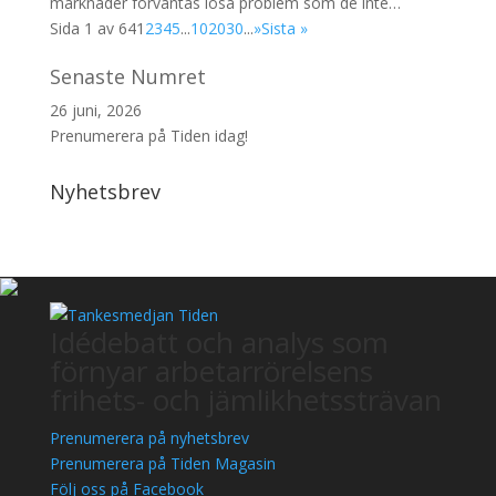
marknader förväntas lösa problem som de inte…
Sida 1 av 64
1
2
3
4
5
...
10
20
30
...
»
Sista »
Senaste Numret
26 juni, 2026
Prenumerera på Tiden idag!
Nyhetsbrev
Idédebatt och analys som
förnyar arbetarrörelsens
frihets- och jämlikhetssträvan
Prenumerera på nyhetsbrev
Prenumerera på Tiden Magasin
Följ oss på Facebook