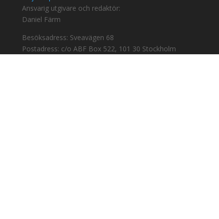
Ansvarig utgivare och redaktör:
Daniel Färm
Besöksadress: Sveavägen 68
Postadress: c/o ABF Box 522, 101 30 Stockholm