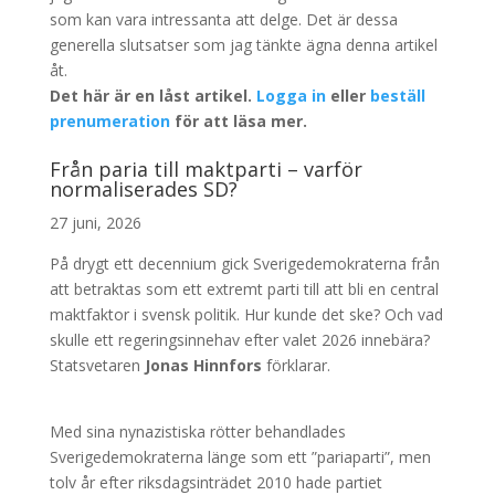
som kan vara intressanta att delge. Det är dessa
generella slutsatser som jag tänkte ägna denna artikel
åt.
Det här är en låst artikel.
Logga in
eller
beställ
prenumeration
för att läsa mer.
Från paria till maktparti – varför
normaliserades SD?
27 juni, 2026
På drygt ett decennium gick Sverigedemokraterna från
att betraktas som ett extremt parti till att bli en central
maktfaktor i svensk politik. Hur kunde det ske? Och vad
skulle ett regeringsinnehav efter valet 2026 innebära?
Statsvetaren
Jonas Hinnfors
förklarar.
Med sina nynazistiska rötter behandlades
Sverigedemokraterna länge som ett ”pariaparti”, men
tolv år efter riksdagsinträdet 2010 hade partiet