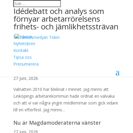
Idédebatt och analys som
förnyar arbetarrörelsens
frihets- och jämlikhetssträvan
Facebook
Arkiv
Nyhetsbrev
Kontakt
jun
Tipsa oss
Prenumerera
En sommar av hopp
27 juni, 2026
Valnatten 2010 har bleknat i minnet. Jag minns att
Linköpings arbetarekommun hade ordnat en valvaka
och att vi var några yngre medlemmar som gick vidare
till en efterfest. Jag minns…
Nu är Magdamoderaterna vänster
27 juni, 2026