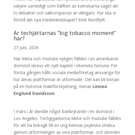
väljare samtidigt som hälften av svenskarna säger att
tv-debatter och valkompasser är viktigare. Hur ska vi
förstå det nya medielandskapet? Emil Nordfjell…
Är techjättarnas ”big tobacco moment”
här?
27 juni, 2026
När Meta och Youtube nyligen fälldes i en amerikansk
domstol skrevs ett nytt kapitel i internets historia. För
första gången hålls sociala medieföretag ansvariga för
hur deras plattformar är utformade. Det kan bli början
på en historisk maktförskjutning, menar
Linnea
Englund Davidsson
.
I mars i år skedde något banbrytande i en domstol i
Los Angeles. Techgiganterna Meta och Youtube fälldes
för att ha bidragit till en ung kvinnas psykiska ohälsa
genom utformningen av sina plattformar, och dömdes