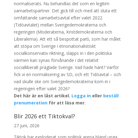
normaliserats. Nu behandlas det som en legitim
samarbetspartner. Det gick till och med att sluta ett
omfattande samarbetsavtal efter valet 2022
(Tidöavtalet) mellan Sverigedemokraterna och
regeringen (Moderaterna, Kristdemokraterna och
Liberalerna). Att ett så bespottat parti, som har målet
att stöpa om Sverige i etnonationalistiskt
socialkonservativ riktning, släpps in i den politiska
värmen kan synas förvånande i det relativt
socialliberalt präglade Sverige. Vad hade hänt? Varför
fick vi en normalisering av SD, och ett Tidöavtal – och
vad skulle ske om Sverigedemokraterna kom in i
regeringen efter valet 2026?
Det här är en låst artikel.
Logga in
eller
beställ
prenumeration
för att läsa mer.
Blir 2026 ett Tiktokval?
27 juni, 2026
Tiktok har exploderat som politisk arena bland unga